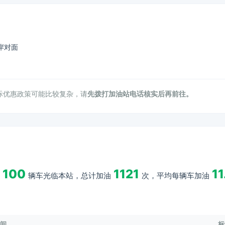
岸对面
际优惠政策可能比较复杂，请
先拨打加油站电话核实后再前往。
100
1121
11
辆车光临本站，总计加油
次，平均每辆车加油
间
标