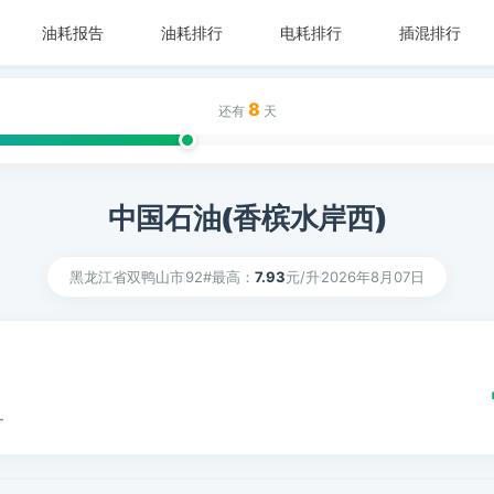
油耗报告
油耗排行
电耗排行
插混排行
8
还有
天
中国石油(香槟水岸西)
黑龙江省双鸭山市
92#最高：
7.93
元/升
2026年8月07日
升