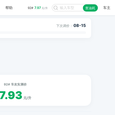
帮助
车主
7.97
92#
查油耗
元/升
08-15
下次调价：
92# 车友实测价
7.93
元/升