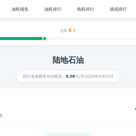
油耗报告
油耗排行
电耗排行
插混排行
8
还有
天
陆地石油
四川省成都市
92#最高：
8.06
元/升
2026年8月07日
升