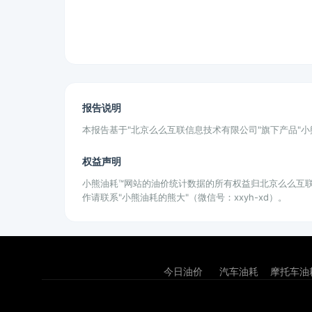
报告说明
本报告基于"北京么么互联信息技术有限公司"旗下产品"
权益声明
小熊油耗™网站的油价统计数据的所有权益归北京么么互
作请联系"小熊油耗的熊大"（微信号：xxyh-xd）。
今日油价
汽车油耗
摩托车油