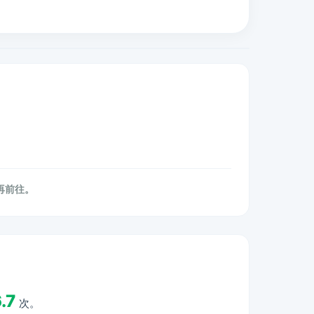
后再前往。
.7
次。