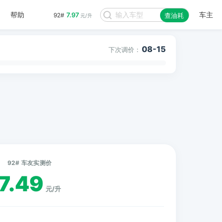
帮助
车主
7.97
92#
查油耗
元/升
08-15
下次调价：
92# 车友实测价
7.49
元/升