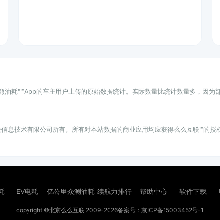
小熊油耗"™App的车主用户上传的原始数据统计。实际数量比统计数量多，因
联信息技术有限公司所有。所有对本站数据的商业应用均应获得么么互联™的授
耗
EV电耗
亿公里众测油耗
续航力排行
帮助中心
软件下载
copyright ©北京么么互联 2009-2026
备案号：京ICP备15003452号-1