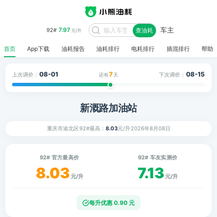
车主
7.97
92#
查油耗
元/升
首页
App下载
油耗报告
油耗排行
电耗排行
插混排行
帮助
08-01
7
08-15
上次调价：
下次调价：
还有
天
新溉路加油站
重庆市渝北区
92#最高：
8.03
元/升
2026年8月08日
92# 官方最高价
92# 车友实测价
8.03
7.13
元/升
元/升
每升优惠 0.90 元