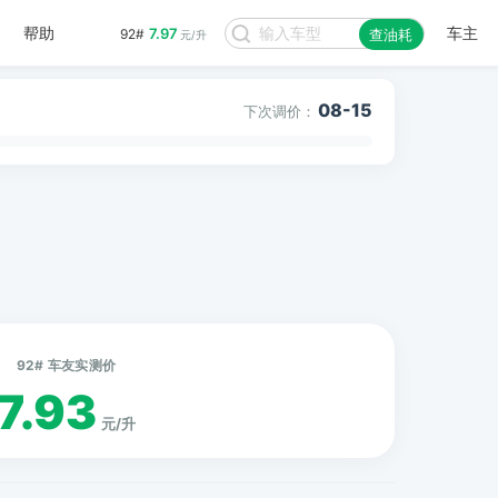
帮助
车主
7.97
92#
查油耗
元/升
08-15
下次调价：
92# 车友实测价
7.93
元/升