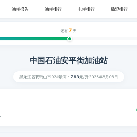
油耗报告
油耗排行
电耗排行
插混排行
7
还有
天
中国石油安平街加油站
黑龙江省双鸭山市
92#最高：
7.93
元/升
2026年8月08日
升