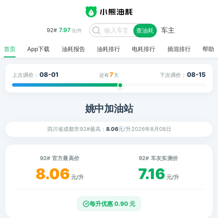
车主
7.97
92#
查油耗
元/升
首页
App下载
油耗报告
油耗排行
电耗排行
插混排行
帮助
08-01
7
08-15
上次调价：
下次调价：
还有
天
姚中加油站
四川省成都市
92#最高：
8.06
元/升
2026年8月08日
92# 官方最高价
92# 车友实测价
8.06
7.16
元/升
元/升
每升优惠 0.90 元