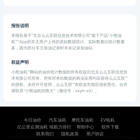
报告说明
本报告基于"北京么么互联信息技术有限公司"旗下产品"小熊油
耗"™App的车主用户上传的原始数据统计。实际数量比统计数量
多，因为部分车主加油记录时并未记录加油站。
权益声明
小熊油耗™网站的油价统计数据的所有权益归北京么么互联信息技
术有限公司所有。所有对本站数据的商业应用均应获得么么互联™
的授权。未经许可使用，么么互联™有权追究相应侵权责任。合作
请联系"小熊油耗的熊大"（微信号：xxyh-xd）。
今日油价
汽车油耗
摩托车油耗
EV电耗
亿公里众测油耗
续航力排行
帮助中心
软件下载
联系我们
隐私政策
用户协议