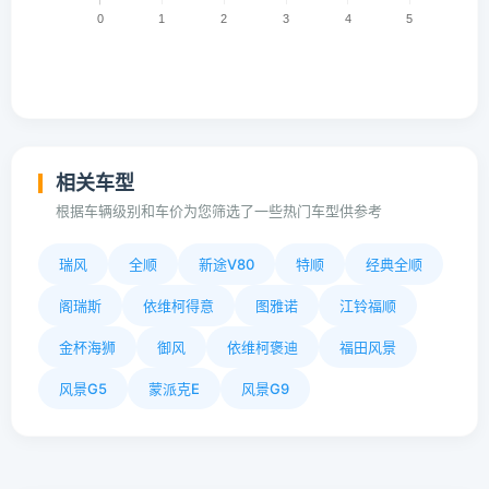
相关车型
根据车辆级别和车价为您筛选了一些热门车型供参考
瑞风
全顺
新途V80
特顺
经典全顺
阁瑞斯
依维柯得意
图雅诺
江铃福顺
金杯海狮
御风
依维柯褒迪
福田风景
风景G5
蒙派克E
风景G9