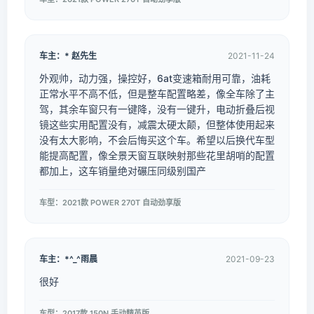
车主：* 赵先生
2021-11-24
外观帅，动力强，操控好，6at变速箱耐用可靠，油耗
正常水平不高不低，但是整车配置略差，像全车除了主
驾，其余车窗只有一键降，没有一键升，电动折叠后视
镜这些实用配置没有，减震太硬太颠，但整体使用起来
没有太大影响，不会后悔买这个车。希望以后换代车型
能提高配置，像全景天窗互联映射那些花里胡哨的配置
都加上，这车销量绝对碾压同级别国产
车型：2021款 POWER 270T 自动劲享版
车主：*^_^雨晨
2021-09-23
很好
车型：2017款 150N 手动精英版