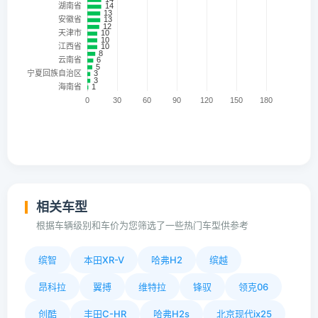
相关车型
根据车辆级别和车价为您筛选了一些热门车型供参考
缤智
本田XR-V
哈弗H2
缤越
昂科拉
翼搏
维特拉
锋驭
领克06
创酷
丰田C-HR
哈弗H2s
北京现代ix25