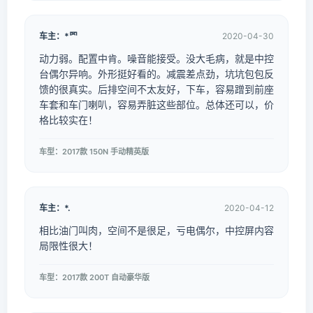
车主：*罓
2020-04-30
动力弱。配置中肯。噪音能接受。没大毛病，就是中控
台偶尔异响。外形挺好看的。减震差点劲，坑坑包包反
馈的很真实。后排空间不太友好，下车，容易蹭到前座
车套和车门喇叭，容易弄脏这些部位。总体还可以，价
格比较实在！
车型：2017款 150N 手动精英版
车主：*.
2020-04-12
相比油门叫肉，空间不是很足，亏电偶尔，中控屏内容
局限性很大！
车型：2017款 200T 自动豪华版