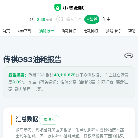
车主
8.48
95#
查油耗
元/升
首页
App下载
油耗报告
油耗排行
电耗排行
插混排行
帮助
传祺GS3油耗报告
报告摘要：
传祺GS3 累计
48,119,875
公里众测数据， 车主综合满意
度
8.0
分。 车主口碑关键词：性价比高 油耗较高 外观好看 底盘过
硬 动力够用 ...等。
汇总数据
查排名
购车参考：影响油耗的因素很多，发动机排量和变速箱技术都
会影响油耗，不一定排量小油耗就低，建议您根据下面的结果