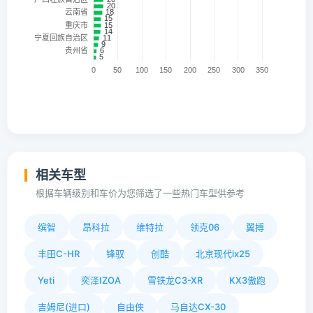
相关车型
根据车辆级别和车价为您筛选了一些热门车型供参考
缤智
昂科拉
维特拉
领克06
翼搏
丰田C-HR
锋驭
创酷
北京现代ix25
Yeti
奕泽IZOA
雪铁龙C3-XR
KX3傲跑
吉姆尼(进口)
自由侠
马自达CX-30