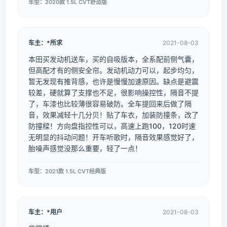
车型：2020款 1.5L CVT舒适版
车主：*所求
2021-08-03
本田买发动机送车，买的自吸版本，全系配前侧气囊，
但高配才有的侧安全帘。发动机动力可以，起步均匀，
暂无发现有推背感，也许是慢慢加速原因。缺点是避震
较差，硬就算了支撑也不足，很影响操控性，隔音不提
了，车漆也比较薄很容易破防。全车提回来后做了隔
音，效果减轻十几分贝！贴了车衣，加装防撞条，改了
防撞樑！方向盘指控性可以，高速上跑100，120时速
无明显的抖动问题！开车听歌时，隔音效果感觉好了，
胎噪声感觉没那么重要，轻了一点！
车型：2021款 1.5L CVT经典版
车主：*用户
2021-08-03