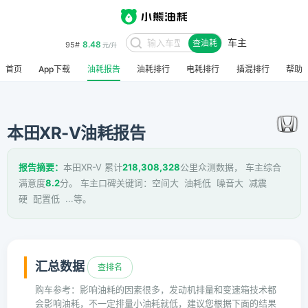
车主
8.48
95#
查油耗
元/升
首页
App下载
油耗报告
油耗排行
电耗排行
插混排行
帮助
本田XR-V油耗报告
报告摘要：
本田XR-V 累计
218,308,328
公里众测数据， 车主综合
满意度
8.2
分。 车主口碑关键词：空间大 油耗低 噪音大 减震
硬 配置低 ...等。
汇总数据
查排名
购车参考：影响油耗的因素很多，发动机排量和变速箱技术都
会影响油耗，不一定排量小油耗就低，建议您根据下面的结果