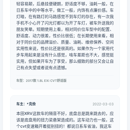
轻容易颠，后悬挂便硬朗，舒适度不够，油耗一般，在
日系车中的中等水平，做工一般，内饰有点廉价感。车
灯暗，在有路灯的马路感觉不到车灯的存在，有一次我
手机不小心开了闪光灯都以为开了车灯，被车外送我的
朋友笑晕。短期使用上看，相对同价位车型中的配置、
舒适度、动力很差，性价比很低；在长期使用来看，相
对于同价位的品牌溢价、质量、油耗、维修保养、空间
实用性来说，性价比还是很高的。如果作为一个家用代
步车用起来是没有什么感觉，啥车差距也不大，感觉挺
实用，但如果开车为了享受，那么细致的部分又会让自
己有点失望或者说有点遗憾。
车型：2017款 1.8L EXi CVT舒适版
车主：*克俭
2022-03-03
本田XRV这款车的隔音不好，底盘总是跳来跳去的，应
该是底盘用的扭力梁悬架造成的。这车动力也一般，这
个cvt变速箱开着挺别扭的！都说日系车省油，我这车