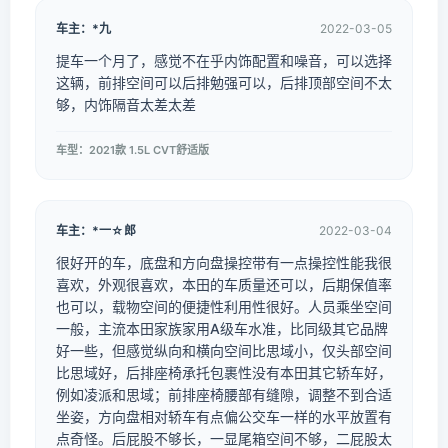
车主：*九
2022-03-05
提车一个月了，感觉不在乎内饰配置和噪音，可以选择
这辆，前排空间可以后排勉强可以，后排顶部空间不太
够，内饰隔音太差太差
车型：2021款 1.5L CVT舒适版
车主：*一☆郎
2022-03-04
很好开的车，底盘和方向盘操控带有一点操控性能我很
喜欢，外观很喜欢，本田的车质量还可以，后期保值率
也可以，载物空间的便捷性利用性很好。人员乘坐空间
一般，主流本田家族家用A级车水准，比同级其它品牌
好一些，但感觉纵向和横向空间比思域小，仅头部空间
比思域好，后排座椅承托包裹性没有本田其它轿车好，
例如凌派和思域；前排座椅腰部有缝隙，调整不到合适
坐姿，方向盘相对轿车有点偏公交车一样的水平放置有
点奇怪。后屁股不够长，一显尾箱空间不够，二屁股太