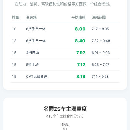
在动力，油耗，驾驶便利性和价格等方面做一个综合考量。
排量
变速箱
平均油耗
油耗范围
8.06
1.0
6挡手自一体
7.17 ~ 8.95
8.40
1.3
6挡手自一体
7.32 ~ 9.48
7.97
1.5
4挡自动
6.91 ~ 9.03
7.12
1.5
5挡手动
6.26 ~ 7.97
8.19
1.5
CVT无级变速
7.11 ~ 9.28