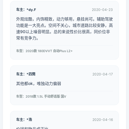
车主：*dy.F
2020-04-23
外观炫酷，内饰精致，动力够用，悬挂尚可。辅助驾驶
功能是一大亮点。空间不关心，城市道路比较安静，高
速90以上噪音明显。总的来说性价比很高，同价位非
常有竞争力。
车型：2020款 180DVVT 自动Plus L2+
车主：*四筒
2020-04-17
其他都ok，唯独动力偏弱
车型：2018款 1.5L 手动舒适版 国V
车主：*浩
2020-04-16
价钱和物品成正比