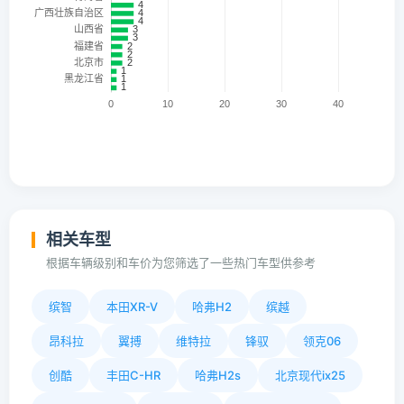
相关车型
根据车辆级别和车价为您筛选了一些热门车型供参考
缤智
本田XR-V
哈弗H2
缤越
昂科拉
翼搏
维特拉
锋驭
领克06
创酷
丰田C-HR
哈弗H2s
北京现代ix25