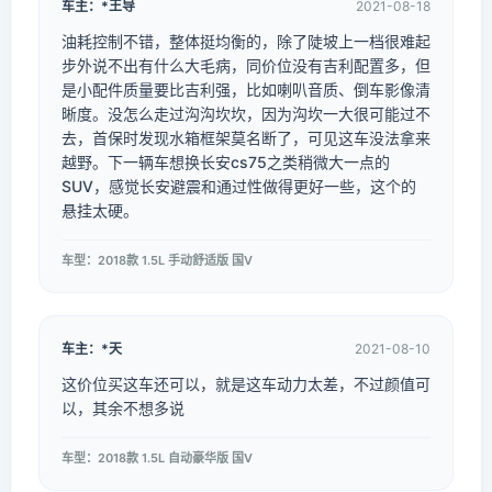
车主：*王导
2021-08-18
油耗控制不错，整体挺均衡的，除了陡坡上一档很难起
步外说不出有什么大毛病，同价位没有吉利配置多，但
是小配件质量要比吉利强，比如喇叭音质、倒车影像清
晰度。没怎么走过沟沟坎坎，因为沟坎一大很可能过不
去，首保时发现水箱框架莫名断了，可见这车没法拿来
越野。下一辆车想换长安cs75之类稍微大一点的
SUV，感觉长安避震和通过性做得更好一些，这个的
悬挂太硬。
车型：2018款 1.5L 手动舒适版 国V
车主：*天
2021-08-10
这价位买这车还可以，就是这车动力太差，不过颜值可
以，其余不想多说
车型：2018款 1.5L 自动豪华版 国V