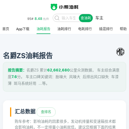
车主
8.48
95#
查油耗
元/升
首页
App下载
油耗报告
油耗排行
电耗排行
插混排行
帮助
名爵ZS油耗报告
报告摘要：
名爵ZS 累计
62,662,680
公里众测数据， 车主综合满意
度
7.6
分。 车主口碑关键词：胎噪大 风噪大 后排出风口缺失 车漆
薄 斑马系统好用 ...等。
汇总数据
查排名
购车参考：影响油耗的因素很多，发动机排量和变速箱技术都
会影响油耗，不一定排量小油耗就低，建议您根据下面的结果