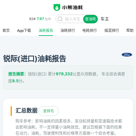
车主
7.97
92#
查油耗
元/升
首页
App下载
油耗报告
油耗排行
电耗排行
插混排行
帮助
锐际(进口)油耗报告
报告摘要：
锐际(进口) 累计
979,232
公里众测数据， 车主综合满意
度
8.5
分。
汇总数据
查排名
购车参考：影响油耗的因素很多，发动机排量和变速箱技术都
会影响油耗，不一定排量小油耗就低，建议您根据下面的结果
在动力，油耗，驾驶便利性和价格等方面做一个综合考量。