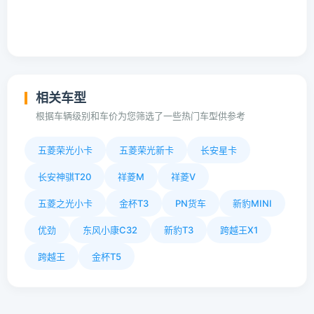
相关车型
根据车辆级别和车价为您筛选了一些热门车型供参考
五菱荣光小卡
五菱荣光新卡
长安星卡
长安神骐T20
祥菱M
祥菱V
五菱之光小卡
金杯T3
PN货车
新豹MINI
优劲
东风小康C32
新豹T3
跨越王X1
跨越王
金杯T5