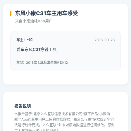
东风小康C31车主用车感受
来自小熊油耗App用户
车主：*和
2018-09-28
爱车东风C31挣钱工貝
车型：2016款 1.2L标准型国V DK12
报告说明
本报告基于"北京么么互联信息技术有限公司"旗下产品"小熊油
耗"™App的车主用户上传的原始数据，由么么互联™依据统计学方
法进行统计而成。么么互联™并未对原始数据进行任何修改。感谢
广大车友每一次认真的记录！