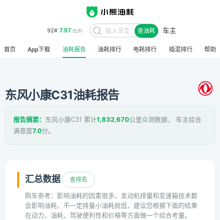
车主
7.97
92#
查油耗
元/升
首页
App下载
油耗报告
油耗排行
电耗排行
插混排行
帮助
东风小康C31油耗报告
报告摘要：
东风小康C31 累计
1,832,670
公里众测数据， 车主综合
满意度
7.0
分。
汇总数据
查排名
购车参考：影响油耗的因素很多，发动机排量和变速箱技术都
会影响油耗，不一定排量小油耗就低，建议您根据下面的结果
在动力，油耗，驾驶便利性和价格等方面做一个综合考量。