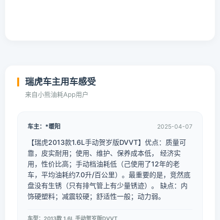
瑞虎车主用车感受
来自小熊油耗App用户
车主：*暖阳
2025-04-07
【瑞虎2013款1.6L手动贺岁版DVVT】优点：质量可
靠，皮实耐用；使用、维护、保养成本低， 经济实
用，性价比高；手动档油耗低（己使用了12年的老
车，平均油耗约7.0升/百公里）。最重要的是，竞然底
盘没有生锈（只有排气管上有少量锈迹）。 缺点：内
饰硬塑料；减震较硬；舒适性一般；动力弱。
车型：2013款 1.6L 手动贺岁版DVVT