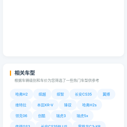
相关车型
根据车辆级别和车价为您筛选了一些热门车型供参考
哈弗H2
缤越
缤智
长安CS35
翼搏
维特拉
本田XR-V
锋驭
哈弗H2s
领克06
创酷
瑞虎3
瑞虎5x
传祺GS3
长安CS35PLUS
雪铁龙C3-XR