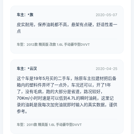
车主：*族
2020-05-07
皮实耐用，保养油耗都不高，悬架有点硬，舒适性差一
点
车型：2012款 精英版 改款 1.6L 手动豪华型DVVT
车主：*云汉
2020-04-25
这个车是19年5月买的二手车，除原车主拉建材把后备
箱内的塑料件弄坏了一点外，车况还可以，开了1年
了，没有毛病，跑的大部分是省道，路况较好，
70Km/小时时速是可以低到4.7L的瞬时油耗，这里记
录的油耗是我每次加完油就即时输入的真实数据，谨供
参考。
车型：2011款 精英版 1.6L 手动豪华型DVVT