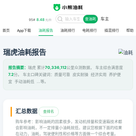
车主
8.48
95#
查油耗
元/升
首页
App下载
油耗报告
油耗排行
电耗排行
插混排行
帮助
瑞虎油耗报告
报告摘要：
瑞虎 累计
70,336,112
公里众测数据， 车主综合满意度
7.2
分。 车主口碑关键词：质量可靠 皮实耐操 经济实用 养护便
宜 手动油耗低 ...等。
汇总数据
查排名
购车参考：影响油耗的因素很多，发动机排量和变速箱技术都
会影响油耗，不一定排量小油耗就低，建议您根据下面的结果
在动力，油耗，驾驶便利性和价格等方面做一个综合考量。