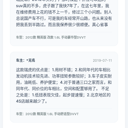
suv真的不多，虎子跟了我快7年了，在这七年里，我
在维修费用上花的钱不上一千，修过三个小问题。别人
总说国产车不行，可是我的车经常开山路，也从来没有
把我丢到半路过。而且我保养很少很顺便。真心省事
车型：2012款 精英版 改款 1.6L 手动豪华型DVVT
车主：*无名
2019-07-11
这款瑞虎的优点是：1.用材不错；2.和同年代的车相比
发动机技术较先进、功率扭矩参数较好；3.车子皮实耐
用，油耗低、养护便宜；4.对于普通三口之家而言，和
同年代、同价位的车相比，空间和配置够用了。 不足
之处是：1.低扭表现欠佳，起步提速慢；2.北京地区的
4S店越来越少了。
车型：2012款 精英版 1.6L 手动舒适型DVVT