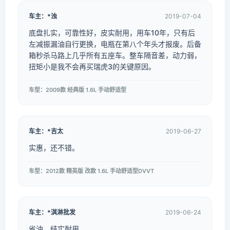
车主：*浊
2019-07-04
底盘扎实，可靠性好，皮实耐用，用车10年，只有后
左减振漏油自行更换，电瓶在第八个年头才报废。后备
箱秒杀马路上几乎所有五座车。整车隔音差，动力弱，
扭矩小是我不会再买瑞虎3的关键原因。
车型：2009款 经典版 1.6L 手动舒适型
车主：*吉太
2019-06-27
实惠，还不错。
车型：2012款 精英版 改款 1.6L 手动舒适型DVVT
车主：*淇淋批发
2019-06-24
省油，结实耐用