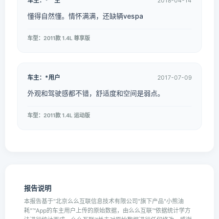
车主：*一生
2018-04-14
懂得自然懂。情怀满满，还缺辆vespa
车型：2011款 1.4L 尊享版
车主：*用户
2017-07-09
外观和驾驶感都不错，舒适度和空间是弱点。
车型：2011款 1.4L 运动版
报告说明
本报告基于"北京么么互联信息技术有限公司"旗下产品"小熊油
耗"™App的车主用户上传的原始数据，由么么互联™依据统计学方