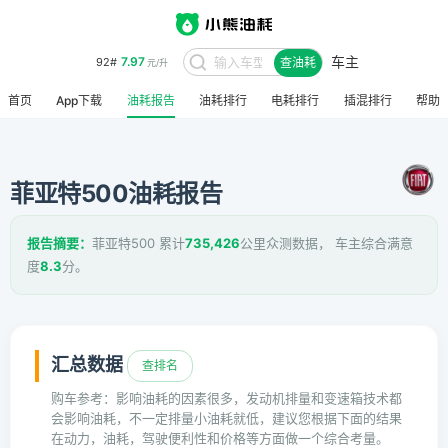
车主
7.97
92#
查油耗
元/升
首页
App下载
油耗报告
油耗排行
电耗排行
插混排行
帮助
菲亚特500油耗报告
报告摘要：
菲亚特500 累计
735,426
公里众测数据， 车主综合满意
度
8.3
分。
汇总数据
查排名
购车参考：影响油耗的因素很多，发动机排量和变速箱技术都
会影响油耗，不一定排量小油耗就低，建议您根据下面的结果
在动力，油耗，驾驶便利性和价格等方面做一个综合考量。