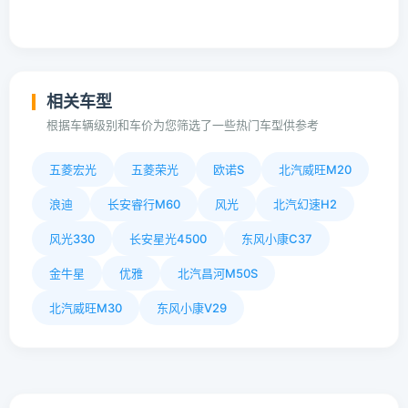
相关车型
根据车辆级别和车价为您筛选了一些热门车型供参考
五菱宏光
五菱荣光
欧诺S
北汽威旺M20
浪迪
长安睿行M60
风光
北汽幻速H2
风光330
长安星光4500
东风小康C37
金牛星
优雅
北汽昌河M50S
北汽威旺M30
东风小康V29