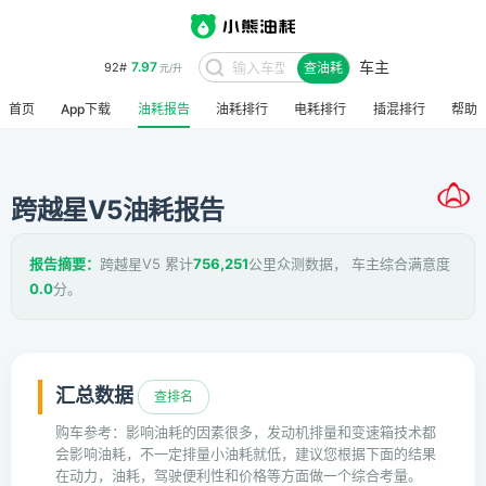
车主
7.97
92#
查油耗
元/升
首页
App下载
油耗报告
油耗排行
电耗排行
插混排行
帮助
跨越星V5油耗报告
报告摘要：
跨越星V5 累计
756,251
公里众测数据， 车主综合满意度
0.0
分。
汇总数据
查排名
购车参考：影响油耗的因素很多，发动机排量和变速箱技术都
会影响油耗，不一定排量小油耗就低，建议您根据下面的结果
在动力，油耗，驾驶便利性和价格等方面做一个综合考量。