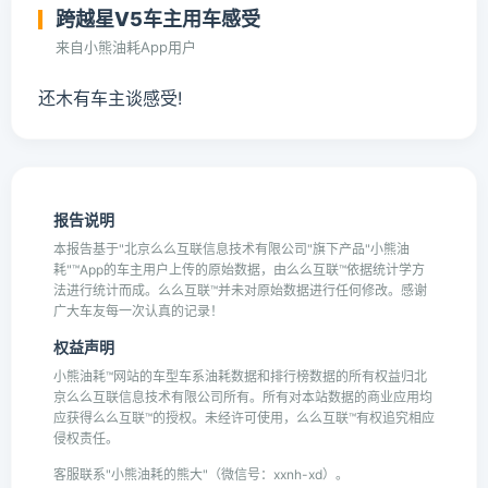
跨越星V5车主用车感受
来自小熊油耗App用户
还木有车主谈感受!
报告说明
本报告基于"北京么么互联信息技术有限公司"旗下产品"小熊油
耗"™App的车主用户上传的原始数据，由么么互联™依据统计学方
法进行统计而成。么么互联™并未对原始数据进行任何修改。感谢
广大车友每一次认真的记录！
权益声明
小熊油耗™网站的车型车系油耗数据和排行榜数据的所有权益归北
京么么互联信息技术有限公司所有。所有对本站数据的商业应用均
应获得么么互联™的授权。未经许可使用，么么互联™有权追究相应
侵权责任。
客服联系"小熊油耗的熊大"（微信号：xxnh-xd）。