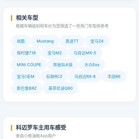
相关车型
根据车辆级别和车价为您筛选了一些热门车型供参考
尚酷
Mustang
奥迪TT
宝马Z4
保时捷718
宝马M2
马自达MX-5
MINI COUPE
奔驰SLK级
大众Eos
宝马1系M
标致RCZ
马自达RX-8
丰田86
斯巴鲁BRZ
英菲尼迪Q60
科迈罗车主用车感受
来自小熊油耗App用户