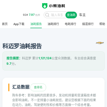
车主
7.97
92#
查油耗
元/升
首页
App下载
油耗报告
油耗排行
电耗排行
插混排行
帮助
科迈罗油耗报告
报告摘要：
科迈罗 累计
1,121,124
公里众测数据， 车主综合满意度
9.7
分。
汇总数据
查排名
购车参考：影响油耗的因素很多，发动机排量和变速箱技术都
会影响油耗，不一定排量小油耗就低，建议您根据下面的结果
在动力，油耗，驾驶便利性和价格等方面做一个综合考量。