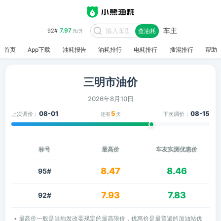
车主
7.97
92#
查油耗
元/升
首页
App下载
油耗报告
油耗排行
电耗排行
插混排行
帮助
三明市油价
2026年8月10日
08-01
5
08-15
上次调价：
下次调价：
还有
天
标号
最高价
车友实测优惠价
8.47
8.46
95#
7.93
7.83
92#
• 最高价一般是当地发改委规定的最高限价，优惠价是最普遍的加油站优