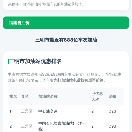
惠价格，由"小熊油耗"根据车友的加油记录统计。
福建省油价
三明市最近有688位车友加油
三明市加油站优惠排名
本表根据本次调价后92#/E92#的车友实际支付价格统计。实际优惠
政策可能比较复杂，请车友
先打加油站电话核实后再前往
。
已优惠
排名
县区
加油站名称
油价
人次
1
三元区
中石油交运
2
7.23
中国石化埃索加油站(下洋一
2
三元区
2
7.93
路)