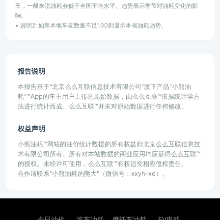
车，一般来说油耗会低于全国平均水平。趋势表示季节对油耗变化的影
响。
• 说明2: 如果本地车友数量不足100则显示本省油耗趋势。
报告说明
本报告基于"北京么么互联信息技术有限公司"旗下产品"小熊油
耗"™App的车主用户上传的原始数据，由么么互联™依据统计学方
法进行统计而成。么么互联™并未对原始数据进行任何修改。
权益声明
小熊油耗™网站的油价统计数据的所有权益归北京么么互联信息技
术有限公司所有。所有对本站数据的商业应用均应获得么么互联™
的授权。未经许可使用，么么互联™有权追究相应侵权责任。
合作请联系"小熊油耗的熊大"（微信号：xxyh-xd）。
今日油价
汽车油耗
摩托车油耗
EV电耗