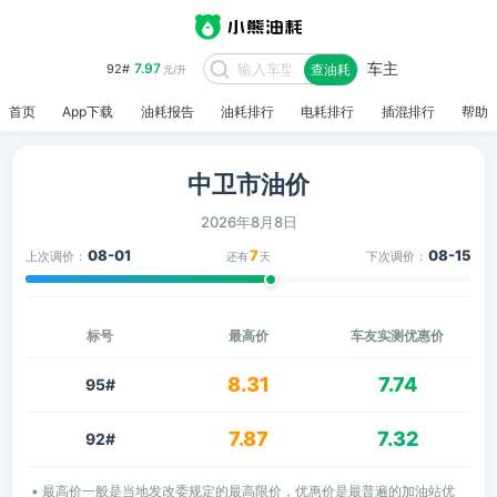
车主
7.97
92#
查油耗
元/升
首页
App下载
油耗报告
油耗排行
电耗排行
插混排行
帮助
中卫市油价
2026年8月8日
08-01
7
08-15
上次调价：
下次调价：
还有
天
标号
最高价
车友实测优惠价
8.31
7.74
95#
7.87
7.32
92#
• 最高价一般是当地发改委规定的最高限价，优惠价是最普遍的加油站优