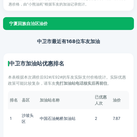
惠价格，由"小熊油耗"根据车友的加油记录统计。
宁夏回族自治区油价
中卫市最近有168位车友加油
中卫市加油站优惠排名
本表根据本次调价后92#/E92#的车友实际支付价格统计。实际优惠
政策可能比较复杂，请车友
先打加油站电话核实后再前往
。
已优惠
排名
县区
加油站名称
油价
人次
沙坡头
1
中国石油鲍桥加油站
2
7.87
区