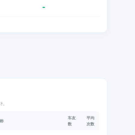
-
计。
车友
平均
称
数
次数