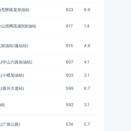
油壳牌南龙加油站
623
6.6
中山浪网高速B加油站
617
1.4
加油站(逸仙站)
615
4.6
(中山六路加油站)
607
4.1
(小榄加油站)
602
3.1
(葵兴大道站)
599
6.7
油站
592
3.1
(广珠公路)
574
5.7