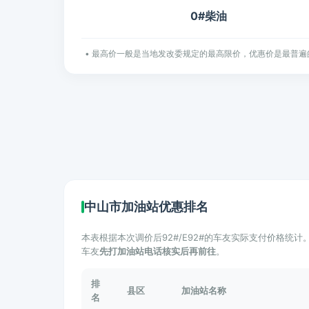
0#柴油
• 最高价一般是当地发改委规定的最高限价，优惠价是最普遍
中山市加油站优惠排名
本表根据本次调价后92#/E92#的车友实际支付价格统
车友
先打加油站电话核实后再前往
。
排
县区
加油站名称
名