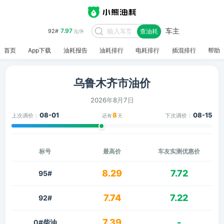
车主
7.97
92#
查油耗
元/升
首页
App下载
油耗报告
油耗排行
电耗排行
插混排行
帮助
乌鲁木齐市油价
2026年8月7日
08-01
8
08-15
上次调价：
下次调价：
还有
天
标号
最高价
车友实测优惠价
8.29
7.72
95#
7.74
7.22
92#
7.39
-
0#柴油