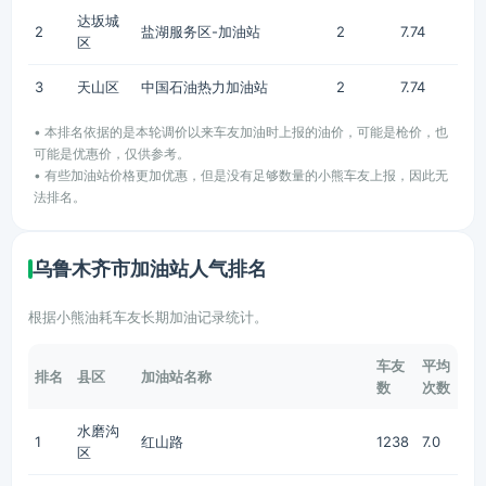
达坂城
2
盐湖服务区-加油站
2
7.74
区
3
天山区
中国石油热力加油站
2
7.74
• 本排名依据的是本轮调价以来车友加油时上报的油价，可能是枪价，也
可能是优惠价，仅供参考。
• 有些加油站价格更加优惠，但是没有足够数量的小熊车友上报，因此无
法排名。
乌鲁木齐市加油站人气排名
根据小熊油耗车友长期加油记录统计。
车友
平均
排名
县区
加油站名称
数
次数
水磨沟
1
红山路
1238
7.0
区