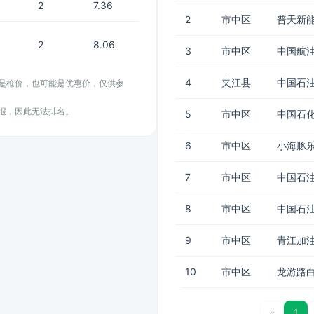
2
7.36
2
市中区
普天新能
2
8.06
3
市中区
中国航
4
夹江县
中国石油
能是枪价，也可能是优惠价，仅供参
上报，因此无法排名。
5
市中区
中国石化
6
市中区
小海豚
7
市中区
中国石油
8
市中区
中国石油
9
市中区
青江加
10
市中区
龙游路
«
1