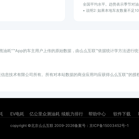
全国平均水平。趋势表示季节对油
• 说明2: 如果本地车友数量不足
小熊油耗"™App的车主用户上传的原始数据，由么么互联™依据统计学方法进行
联信息技术有限公司所有。所有对本站数据的商业应用均应获得么么互联™的授
耗
EV电耗
亿公里众测油耗
续航力排行
帮助中心
软件下载
copyright ©北京么么互联 2009-2026
备案号：京ICP备15003452号-1