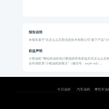
报告说明
本报告基于"北京么么互联信息技术有限公司"旗下产品"
权益声明
小熊油耗™网站的油价统计数据的所有权益归北京么么互
合作请联系"小熊油耗的熊大"（微信号：xxyh-xd）。
今日油价
汽车油耗
摩托车油