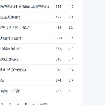
源充电站(中石油乐山城西充电站)
515
4.2
油王浩儿加油站
427
7.3
(天福服务区加油站)
415
1.3
加油站(利嘉站)
386
5.4
乐山城南加油站
356
4.2
(城北加油站)
313
5.4
加油站(斑竹湾站)
313
3.4
油站
274
5.7
白燕路口中石油
266
5.3
1/5页
2
3
4
5
»