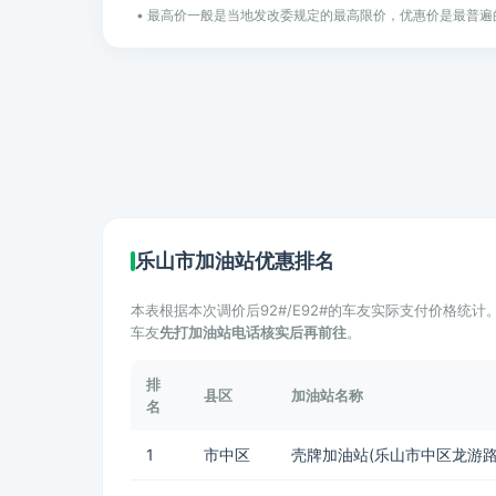
• 最高价一般是当地发改委规定的最高限价，优惠价是最普遍
乐山市加油站优惠排名
本表根据本次调价后92#/E92#的车友实际支付价格统
车友
先打加油站电话核实后再前往
。
排
县区
加油站名称
名
1
市中区
壳牌加油站(乐山市中区龙游路