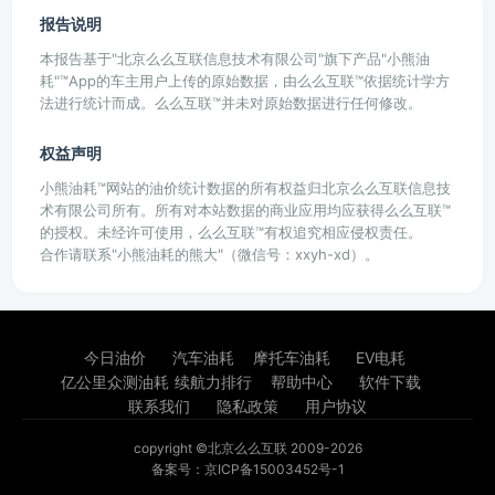
报告说明
本报告基于"北京么么互联信息技术有限公司"旗下产品"小熊油
耗"™App的车主用户上传的原始数据，由么么互联™依据统计学方
法进行统计而成。么么互联™并未对原始数据进行任何修改。
权益声明
小熊油耗™网站的油价统计数据的所有权益归北京么么互联信息技
术有限公司所有。所有对本站数据的商业应用均应获得么么互联™
的授权。未经许可使用，么么互联™有权追究相应侵权责任。
合作请联系"小熊油耗的熊大"（微信号：xxyh-xd）。
今日油价
汽车油耗
摩托车油耗
EV电耗
亿公里众测油耗
续航力排行
帮助中心
软件下载
联系我们
隐私政策
用户协议
copyright ©北京么么互联 2009-2026
备案号：京ICP备15003452号-1