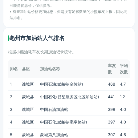
可能是优惠价，仅供参考。
• 有些加油站价格更加优惠，但是没有足够数量的小熊车友上报，因此无
法排名。
亳州市加油站人气排名
根据小熊油耗车友长期加油记录统计。
车友
平均
排名
县区
加油站名称
数
次数
1
谯城区
中国石油加油站(金陵站)
468
4.7
2
蒙城县
中国石化(吕望服务区北区加油站)
441
1.2
3
谯城区
中国石油加油站
398
4.0
4
谯城区
中国石化加油站(亳阜路站)
397
4.0
5
蒙城县
蒙城第八加油站
307
4.6