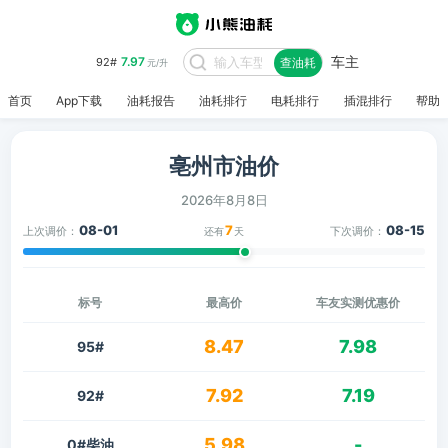
车主
7.97
92#
查油耗
元/升
首页
App下载
油耗报告
油耗排行
电耗排行
插混排行
帮助
亳州市油价
2026年8月8日
08-01
7
08-15
上次调价：
下次调价：
还有
天
标号
最高价
车友实测优惠价
8.47
7.98
95#
7.92
7.19
92#
5.98
-
0#柴油