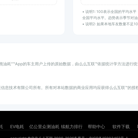
• 说明1: 100表示全国的平均
全国平均水平。趋势表示季节对油
• 说明2: 如果本地车友数量不足
小熊油耗"™App的车主用户上传的原始数据，由么么互联™依据统计学方法进行
联信息技术有限公司所有。所有对本站数据的商业应用均应获得么么互联™的授
耗
EV电耗
亿公里众测油耗
续航力排行
帮助中心
软件下载