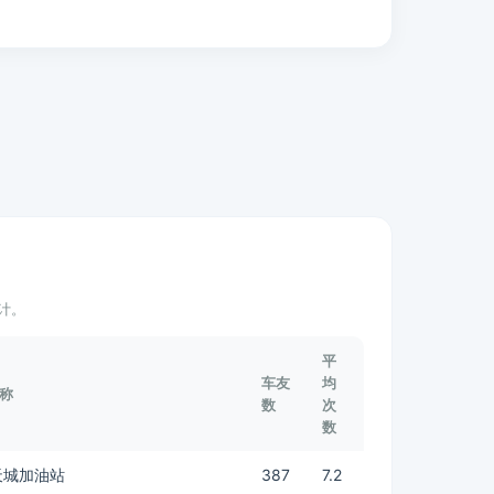
计。
平
车友
均
称
数
次
数
天城加油站
387
7.2