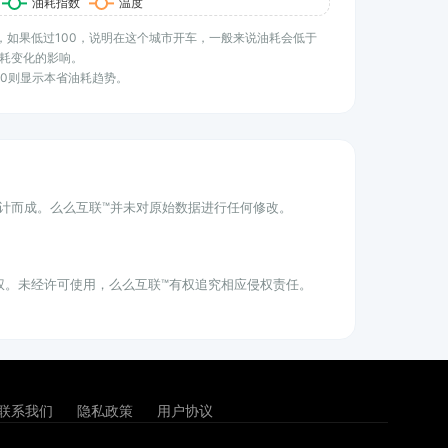
水平，如果低过100，说明在这个城市开车，一般来说油耗会低于
耗变化的影响。
100则显示本省油耗趋势。
统计而成。么么互联™并未对原始数据进行任何修改。
权。未经许可使用，么么互联™有权追究相应侵权责任。
联系我们
隐私政策
用户协议