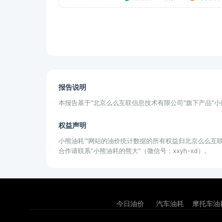
报告说明
本报告基于"北京么么互联信息技术有限公司"旗下产品"
权益声明
小熊油耗™网站的油价统计数据的所有权益归北京么么互
合作请联系"小熊油耗的熊大"（微信号：xxyh-xd）。
今日油价
汽车油耗
摩托车油