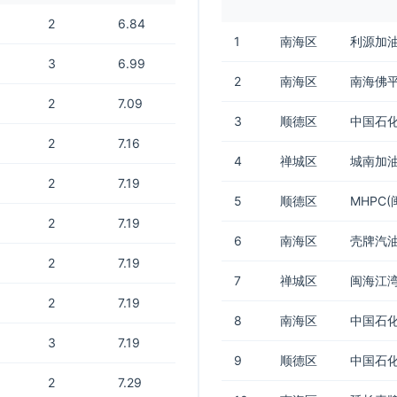
2
6.84
1
南海区
利源加
3
6.99
2
南海区
南海佛
2
7.09
3
顺德区
中国石化
2
7.16
4
禅城区
城南加
2
7.19
5
顺德区
MHPC
2
7.19
6
南海区
壳牌汽
2
7.19
7
禅城区
闽海江
2
7.19
8
南海区
中国石化
3
7.19
9
顺德区
中国石
2
7.29