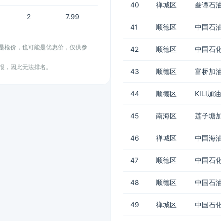
40
禅城区
叁谭石
2
7.99
41
顺德区
中国石
能是枪价，也可能是优惠价，仅供参
42
顺德区
中国石化
上报，因此无法排名。
43
顺德区
富桥加油
44
顺德区
KILI加
45
南海区
莲子塘
46
禅城区
中国海
47
顺德区
中国石化
48
顺德区
中国石油
49
禅城区
中国石