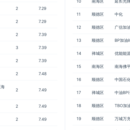
10
南海区
延长壳牌
2
7.29
11
顺德区
中化
2
7.29
12
顺德区
广信加
2
7.39
13
顺德区
BP加油
3
7.39
14
禅城区
优能能源
2
7.39
15
南海区
南海佛
2
7.48
16
顺德区
中国石化
区海
2
7.49
17
禅城区
中油BP
18
顺德区
TBO加
2
7.49
19
顺德区
万城万充
2
7.49