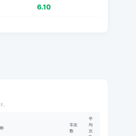
6.10
计。
平
车友
均
称
数
次