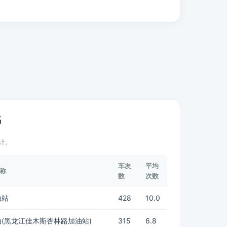
名
计。
车友
平均
称
数
次数
油站
428
10.0
(黑龙江佳木斯杏林路加油站)
315
6.8