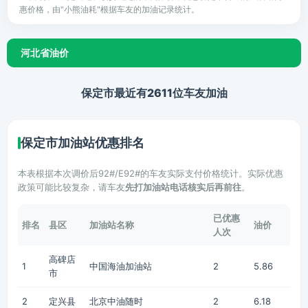
惠价格，由"小熊油耗"根据车友的加油记录统计。
河北省油价
保定市最近有2611位车友加油
保定市加油站优惠排名
本表根据本次调价后92#/E92#的车友实际支付价格统计。实际优惠
政策可能比较复杂，请车友
先打加油站电话核实后再前往
。
已优惠
排名
县区
加油站名称
油价
人次
高碑店
1
中国海油加油站
2
5.86
市
2
定兴县
北京中油随时
2
6.18