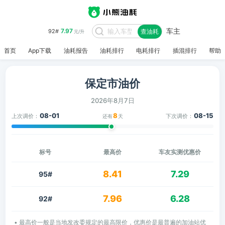
车主
7.97
92#
查油耗
元/升
首页
App下载
油耗报告
油耗排行
电耗排行
插混排行
帮助
保定市油价
2026年8月7日
08-01
8
08-15
上次调价：
下次调价：
还有
天
标号
最高价
车友实测优惠价
8.41
7.29
95#
7.96
6.28
92#
• 最高价一般是当地发改委规定的最高限价，优惠价是最普遍的加油站优