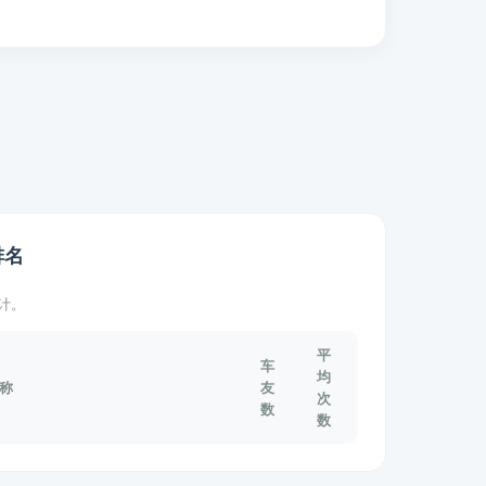
排名
计。
平
车
均
称
友
次
数
数