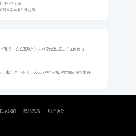
耗变化的影响。
100则显示本省油耗趋势。
统计而成。么么互联™并未对原始数据进行任何修改。
权。未经许可使用，么么互联™有权追究相应侵权责任。
联系我们
隐私政策
用户协议