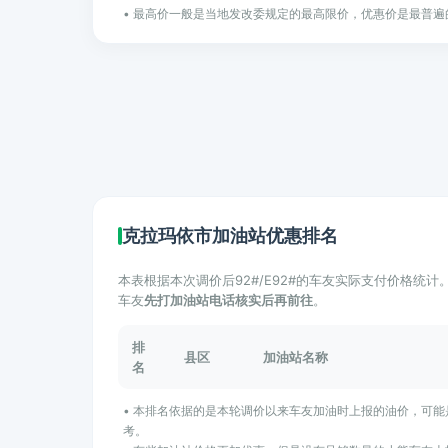
• 最高价一般是当地发改委规定的最高限价，优惠价是最普遍
克拉玛依市加油站优惠排名
本表根据本次调价后92#/E92#的车友实际支付价格统
车友
先打加油站电话核实后再前往
。
排
县区
加油站名称
名
• 本排名依据的是本轮调价以来车友加油时上报的油价，可
考。