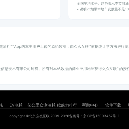
全国平均水平。趋势表示季节对油
• 说明2: 如果本地车友数量不足
小熊油耗"™App的车主用户上传的原始数据，由么么互联™依据统计学方法进行
联信息技术有限公司所有。所有对本站数据的商业应用均应获得么么互联™的授
耗
EV电耗
亿公里众测油耗
续航力排行
帮助中心
软件下载
copyright ©北京么么互联 2009-2026
备案号：京ICP备15003452号-1