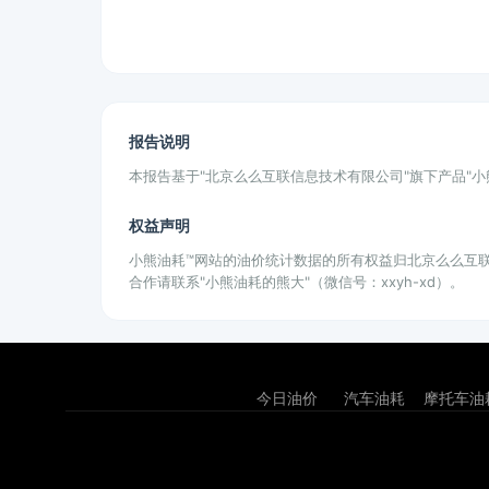
报告说明
本报告基于"北京么么互联信息技术有限公司"旗下产品"
权益声明
小熊油耗™网站的油价统计数据的所有权益归北京么么互
合作请联系"小熊油耗的熊大"（微信号：xxyh-xd）。
今日油价
汽车油耗
摩托车油