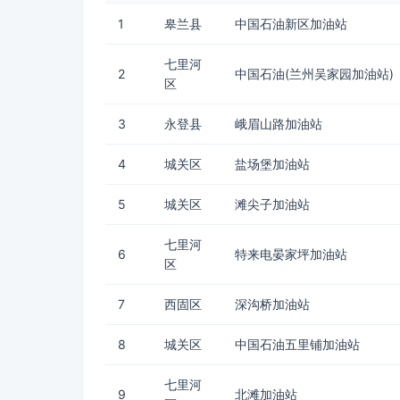
1
皋兰县
中国石油新区加油站
七里河
2
中国石油(兰州吴家园加油站)
区
3
永登县
峨眉山路加油站
4
城关区
盐场堡加油站
5
城关区
滩尖子加油站
七里河
6
特来电晏家坪加油站
区
7
西固区
深沟桥加油站
8
城关区
中国石油五里铺加油站
七里河
9
北滩加油站