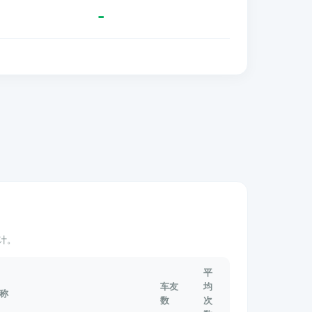
-
计。
平
车友
均
称
数
次