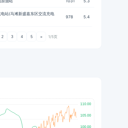
油加油站
1031
5.3
充电站(马滩新盛嘉东区交流充电
978
5.4
1/5页
2
3
4
5
»