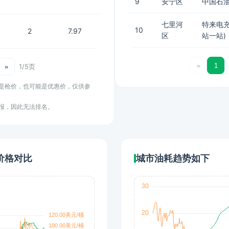
9
安宁区
中国石
七里河
特来电
10
2
7.97
区
站一站)
«
1
1/5页
»
能是枪价，也可能是优惠价，仅供参
上报，因此无法排名。
价格对比
城市油耗趋势如下