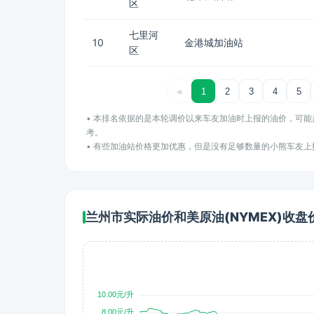
区
七里河
10
金港城加油站
区
«
1
2
3
4
5
• 本排名依据的是本轮调价以来车友加油时上报的油价，可
考。
• 有些加油站价格更加优惠，但是没有足够数量的小熊车友
兰州市实际油价和美原油(NYMEX)收盘