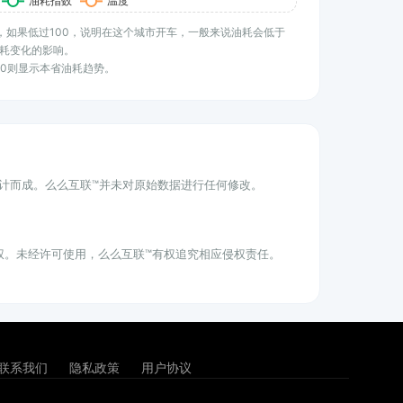
水平，如果低过100，说明在这个城市开车，一般来说油耗会低于
耗变化的影响。
100则显示本省油耗趋势。
统计而成。么么互联™并未对原始数据进行任何修改。
权。未经许可使用，么么互联™有权追究相应侵权责任。
联系我们
隐私政策
用户协议