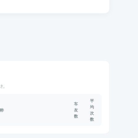
计。
平
车
均
称
友
次
数
数