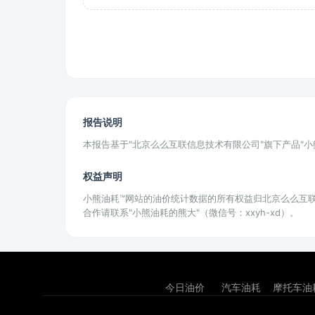
报告说明
本报告基于"北京么么互联信息技术有限公司"旗下产品"
权益声明
小熊油耗™网站的油价统计数据的所有权益归北京么么互
合作请联系"小熊油耗的熊大"（微信号：xxyh-xd）。
今日油价
汽车油耗
摩托车油