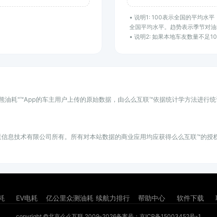
• 说明1: 100表示全国的平均
全国平均水平。趋势表示季节对油
• 说明2: 如果本地车友数量不足
小熊油耗"™App的车主用户上传的原始数据，由么么互联™依据统计学方法进行
联信息技术有限公司所有。所有对本站数据的商业应用均应获得么么互联™的授
耗
EV电耗
亿公里众测油耗
续航力排行
帮助中心
软件下载
copyright ©北京么么互联 2009-2026
备案号：京ICP备15003452号-1