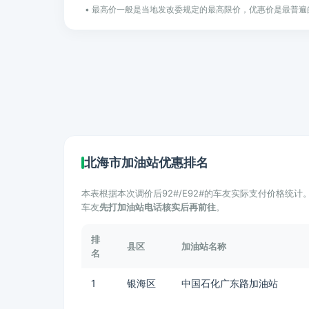
• 最高价一般是当地发改委规定的最高限价，优惠价是最普遍
北海市加油站优惠排名
本表根据本次调价后92#/E92#的车友实际支付价格统
车友
先打加油站电话核实后再前往
。
排
县区
加油站名称
名
1
银海区
中国石化广东路加油站