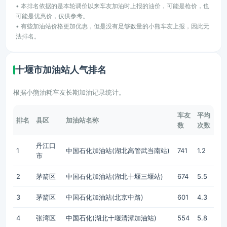
• 本排名依据的是本轮调价以来车友加油时上报的油价，可能是枪价，也
可能是优惠价，仅供参考。
• 有些加油站价格更加优惠，但是没有足够数量的小熊车友上报，因此无
法排名。
十堰市加油站人气排名
根据小熊油耗车友长期加油记录统计。
车友
平均
排名
县区
加油站名称
数
次数
丹江口
1
中国石化加油站(湖北高管武当南站)
741
1.2
市
2
茅箭区
中国石化加油站(湖北十堰三堰站)
674
5.5
3
茅箭区
中国石化加油站(北京中路)
601
4.3
4
张湾区
中国石化(湖北十堰清潭加油站)
554
5.8