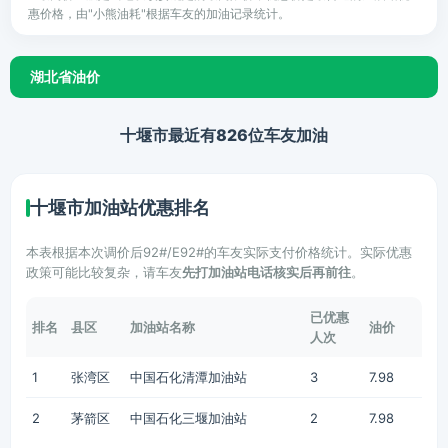
惠价格，由"小熊油耗"根据车友的加油记录统计。
湖北省油价
十堰市最近有826位车友加油
十堰市加油站优惠排名
本表根据本次调价后92#/E92#的车友实际支付价格统计。实际优惠
政策可能比较复杂，请车友
先打加油站电话核实后再前往
。
已优惠
排名
县区
加油站名称
油价
人次
1
张湾区
中国石化清潭加油站
3
7.98
2
茅箭区
中国石化三堰加油站
2
7.98