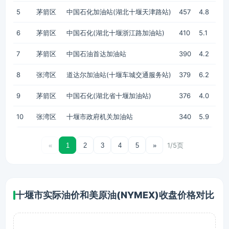
5
茅箭区
中国石化加油站(湖北十堰天津路站)
457
4.8
6
茅箭区
中国石化(湖北十堰浙江路加油站)
410
5.1
7
茅箭区
中国石油首达加油站
390
4.2
8
张湾区
道达尔加油站(十堰车城交通服务站)
379
6.2
9
茅箭区
中国石化(湖北省十堰加油站)
376
4.0
10
张湾区
十堰市政府机关加油站
340
5.9
1/5页
«
1
2
3
4
5
»
十堰市实际油价和美原油(NYMEX)收盘价格对比