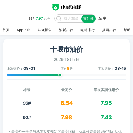
车主
7.97
92#
查油耗
元/升
首页
App下载
油耗报告
油耗排行
电耗排行
插混排行
帮助
十堰市油价
2026年8月7日
08-01
8
08-15
上次调价：
下次调价：
还有
天
标号
最高价
车友实测优惠价
8.54
7.95
95#
7.98
7.43
92#
• 最高价一般是当地发改委规定的最高限价，优惠价是最普遍的加油站优