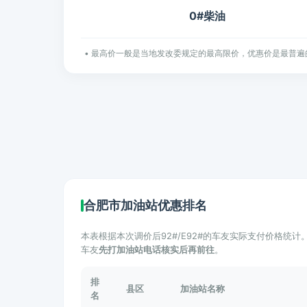
0#柴油
• 最高价一般是当地发改委规定的最高限价，优惠价是最普遍
合肥市加油站优惠排名
本表根据本次调价后92#/E92#的车友实际支付价格统
车友
先打加油站电话核实后再前往
。
排
县区
加油站名称
名