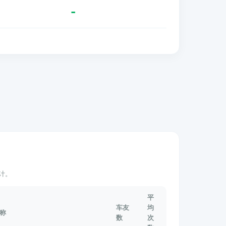
-
计。
平
车友
均
称
数
次