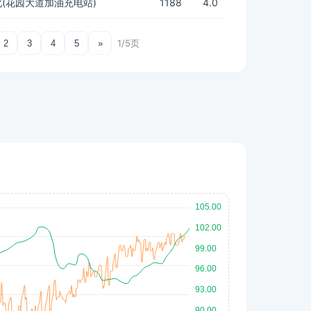
(花园大道加油充电站)
1188
4.0
1/5页
2
3
4
5
»