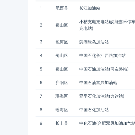
1
肥西县
长江加油站
小桔充电充电站(皖能嘉禾停
2
蜀山区
充电站)
3
包河区
滨湖绿岛加油站
4
蜀山区
中国石化长江西路加油站
5
蜀山区
中国石油加油站(习友路站)
6
庐阳区
中国石油富兴加油站
7
瑶海区
亚孚石化加油站(力达站)
8
瑶海区
中国石化加油站
9
长丰县
中化石油(合肥双凤加油加气站