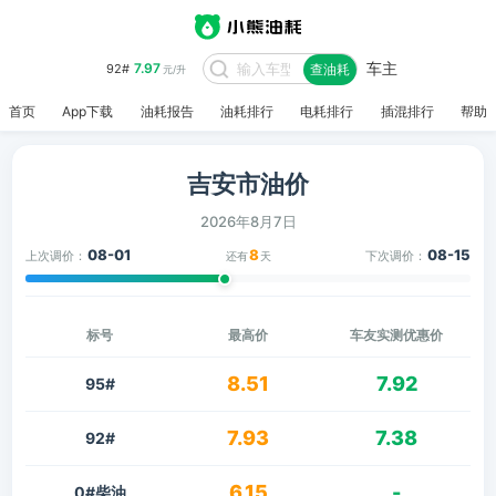
车主
7.97
92#
查油耗
元/升
首页
App下载
油耗报告
油耗排行
电耗排行
插混排行
帮助
吉安市油价
2026年8月7日
08-01
8
08-15
上次调价：
下次调价：
还有
天
标号
最高价
车友实测优惠价
8.51
7.92
95#
7.93
7.38
92#
6.15
-
0#柴油