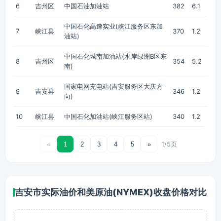
6
吉州区
中国石油加油站
382
6.1
中国石化高速实业(峡江服务区东加
7
峡江县
370
1.2
油站)
中国石化城南加油站(水岸绿洲B区东
8
吉州区
354
5.2
南)
国家电网充电站(吉安服务区大庆方
9
吉安县
346
1.2
向)
10
峡江县
中国石化加油站(峡江服务区站)
340
1.2
1/5页
«
1
2
3
4
5
»
吉安市实际油价和美原油(NYMEX)收盘价格对比