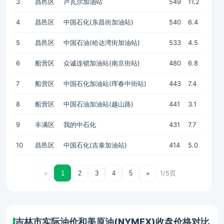
3
昌邑区
卢瓦尔加油站
549
11.2
4
昌邑区
中国石化(东昌街加油站)
540
6.4
5
昌邑区
中国石油(哈达湾街加油站)
533
4.5
6
船营区
众诚连锁加油站(南京街站)
480
6.8
7
船营区
中国石化加油站(珲春中街站)
443
7.4
8
船营区
中国石油加油站(越山路)
441
3.1
9
丰满区
我的中石化
431
7.7
10
昌邑区
中国石化(吉泰加油站)
414
5.0
1/5页
«
1
2
3
4
5
»
吉林市实际油价和美原油(NYMEX)收盘价格对比