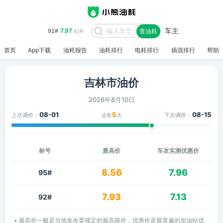
车主
7.97
92#
查油耗
元/升
首页
App下载
油耗报告
油耗排行
电耗排行
插混排行
帮助
吉林市油价
2026年8月10日
08-01
5
08-15
上次调价：
下次调价：
还有
天
标号
最高价
车友实测优惠价
8.56
7.96
95#
7.93
7.13
92#
• 最高价一般是当地发改委规定的最高限价，优惠价是最普遍的加油站优