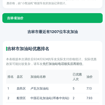
惠价格，由"小熊油耗"根据车友的加油记录统计。
吉林省油价
吉林市最近有1207位车友加油
吉林市加油站优惠排名
本表根据本次调价后92#/E92#的车友实际支付价格统计。实际优惠
政策可能比较复杂，请车友
先打加油站电话核实后再前往
。
已优惠
排名
县区
加油站名称
油价
人次
1
昌邑区
卢瓦尔加油站
5
7.13
2
船营区
中国石化加油站(珲春中街站)
2
7.93