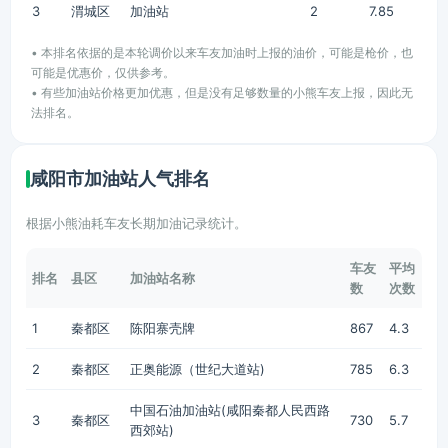
3
渭城区
加油站
2
7.85
• 本排名依据的是本轮调价以来车友加油时上报的油价，可能是枪价，也
可能是优惠价，仅供参考。
• 有些加油站价格更加优惠，但是没有足够数量的小熊车友上报，因此无
法排名。
咸阳市加油站人气排名
根据小熊油耗车友长期加油记录统计。
车友
平均
排名
县区
加油站名称
数
次数
1
秦都区
陈阳寨壳牌
867
4.3
2
秦都区
正奥能源（世纪大道站)
785
6.3
中国石油加油站(咸阳秦都人民西路
3
秦都区
730
5.7
西郊站)