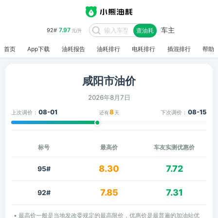
车主
7.97
92#
查油耗
元/升
首页
App下载
油耗报告
油耗排行
电耗排行
插混排行
帮助
咸阳市油价
2026年8月7日
08-01
8
08-15
上次调价：
下次调价：
还有
天
标号
最高价
车友实测优惠价
8.30
7.72
95#
7.85
7.31
92#
• 最高价一般是当地发改委规定的最高限价，优惠价是最普遍的加油站优