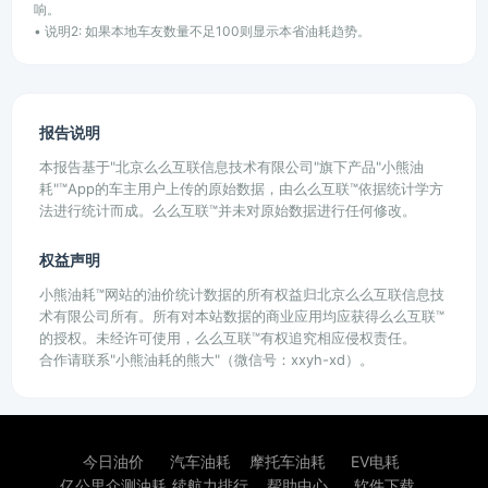
响。
• 说明2: 如果本地车友数量不足100则显示本省油耗趋势。
报告说明
本报告基于"北京么么互联信息技术有限公司"旗下产品"小熊油
耗"™App的车主用户上传的原始数据，由么么互联™依据统计学方
法进行统计而成。么么互联™并未对原始数据进行任何修改。
权益声明
小熊油耗™网站的油价统计数据的所有权益归北京么么互联信息技
术有限公司所有。所有对本站数据的商业应用均应获得么么互联™
的授权。未经许可使用，么么互联™有权追究相应侵权责任。
合作请联系"小熊油耗的熊大"（微信号：xxyh-xd）。
今日油价
汽车油耗
摩托车油耗
EV电耗
亿公里众测油耗
续航力排行
帮助中心
软件下载