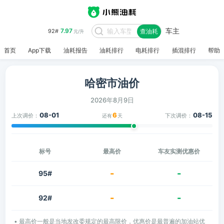
车主
7.97
92#
查油耗
元/升
首页
App下载
油耗报告
油耗排行
电耗排行
插混排行
帮助
哈密市油价
2026年8月9日
08-01
6
08-15
上次调价：
下次调价：
还有
天
标号
最高价
车友实测优惠价
-
-
95#
-
-
92#
• 最高价一般是当地发改委规定的最高限价，优惠价是最普遍的加油站优