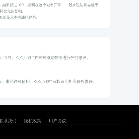
水平，如果低过100，说明在这个城市开车，一般来说油耗会低于
耗变化的影响。
100则显示本省油耗趋势。
统计而成。么么互联™并未对原始数据进行任何修改。
权。未经许可使用，么么互联™有权追究相应侵权责任。
联系我们
隐私政策
用户协议