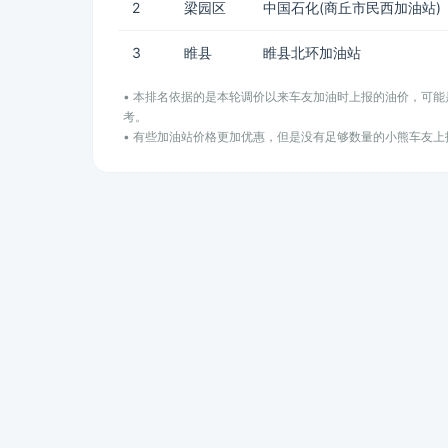
2
梁园区
中国石化(商丘市民西加油站)
3
睢县
睢县北环加油站
• 本排名依据的是本轮调价以来车友加油时上报的油价，可
考。
• 有些加油站价格更加优惠，但是没有足够数量的小熊车友