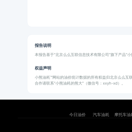
报告说明
本报告基于"北京么么互联信息技术有限公司"旗下产品"
权益声明
小熊油耗™网站的油价统计数据的所有权益归北京么么互
合作请联系"小熊油耗的熊大"（微信号：xxyh-xd）。
今日油价
汽车油耗
摩托车油