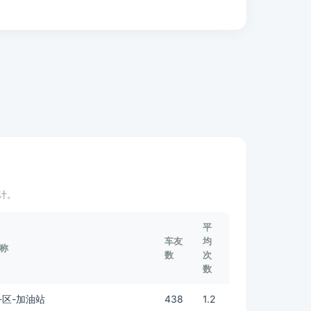
计。
平
车友
均
称
数
次
数
区-加油站
438
1.2