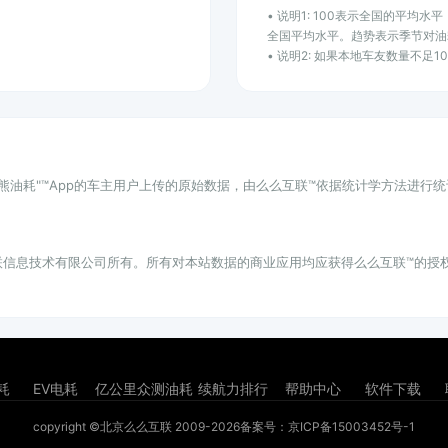
• 说明1: 100表示全国的平均
全国平均水平。趋势表示季节对油
• 说明2: 如果本地车友数量不足
小熊油耗"™App的车主用户上传的原始数据，由么么互联™依据统计学方法进行
联信息技术有限公司所有。所有对本站数据的商业应用均应获得么么互联™的授
耗
EV电耗
亿公里众测油耗
续航力排行
帮助中心
软件下载
copyright ©北京么么互联 2009-2026
备案号：京ICP备15003452号-1