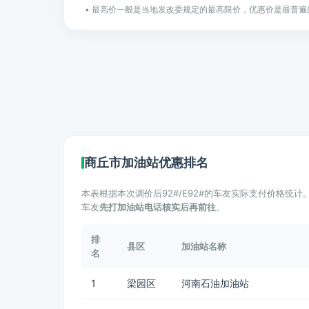
• 最高价一般是当地发改委规定的最高限价，优惠价是最普遍
商丘市加油站优惠排名
本表根据本次调价后92#/E92#的车友实际支付价格统
车友
先打加油站电话核实后再前往
。
排
县区
加油站名称
名
1
梁园区
河南石油加油站