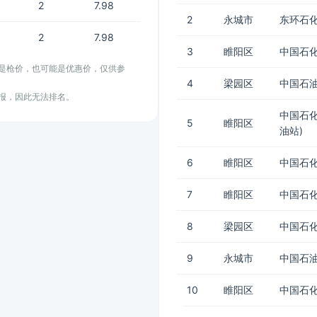
2
7.98
2
永城市
东环石
2
7.98
3
睢阳区
中国石化
能是枪价，也可能是优惠价，仅供参
4
梁园区
中国石
上报，因此无法排名。
中国石
5
睢阳区
油站)
6
睢阳区
中国石化
7
睢阳区
中国石化
8
梁园区
中国石化
9
永城市
中国石油
10
睢阳区
中国石化