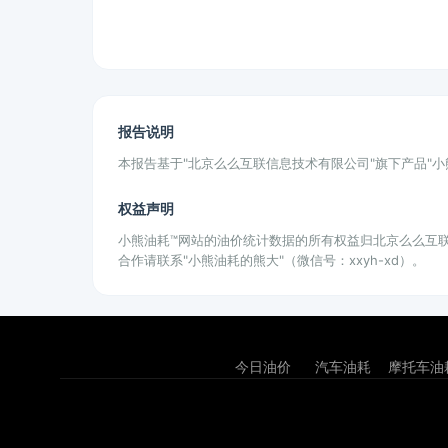
报告说明
本报告基于"北京么么互联信息技术有限公司"旗下产品"
权益声明
小熊油耗™网站的油价统计数据的所有权益归北京么么互
合作请联系"小熊油耗的熊大"（微信号：xxyh-xd）。
今日油价
汽车油耗
摩托车油