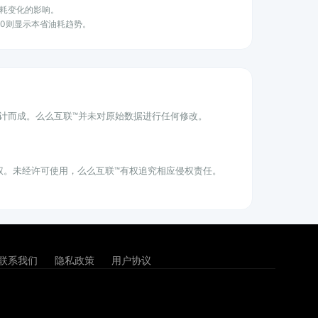
耗变化的影响。
100则显示本省油耗趋势。
统计而成。么么互联™并未对原始数据进行任何修改。
权。未经许可使用，么么互联™有权追究相应侵权责任。
联系我们
隐私政策
用户协议