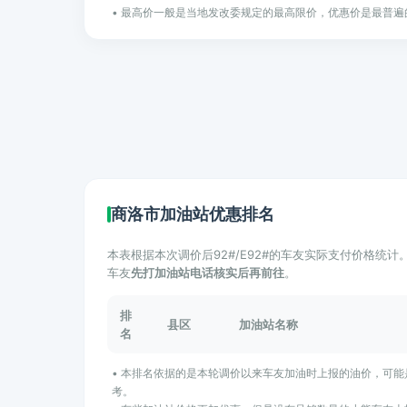
• 最高价一般是当地发改委规定的最高限价，优惠价是最普遍
商洛市加油站优惠排名
本表根据本次调价后92#/E92#的车友实际支付价格统
车友
先打加油站电话核实后再前往
。
排
县区
加油站名称
名
• 本排名依据的是本轮调价以来车友加油时上报的油价，可
考。