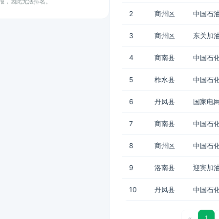
上报，因此无法排名。
2
商州区
中国石油
3
商州区
东关加
4
商南县
中国石化
5
柞水县
中国石化
6
丹凤县
国家电网
7
商南县
中国石化
8
商州区
中国石化
9
洛南县
迎宾加
10
丹凤县
中国石化
«
1