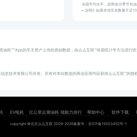
全国平均水平。趋势表示季节对油
• 说明2: 如果本地车友数量不足
小熊油耗"™App的车主用户上传的原始数据，由么么互联™依据统计学方法进行
联信息技术有限公司所有。所有对本站数据的商业应用均应获得么么互联™的授
耗
EV电耗
亿公里众测油耗
续航力排行
帮助中心
软件下载
copyright ©北京么么互联 2009-2026
备案号：京ICP备15003452号-1