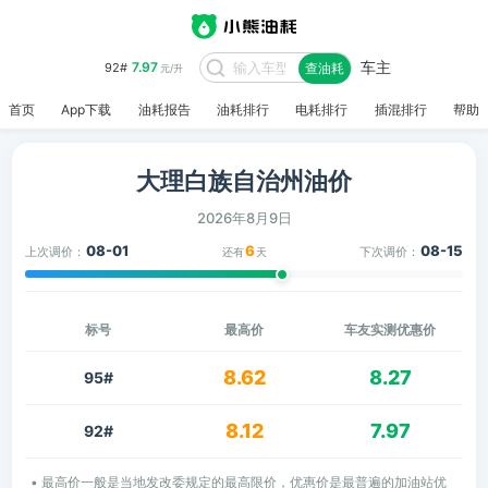
车主
7.97
92#
查油耗
元/升
首页
App下载
油耗报告
油耗排行
电耗排行
插混排行
帮助
大理白族自治州油价
2026年8月9日
08-01
6
08-15
上次调价：
下次调价：
还有
天
标号
最高价
车友实测优惠价
8.62
8.27
95#
8.12
7.97
92#
• 最高价一般是当地发改委规定的最高限价，优惠价是最普遍的加油站优