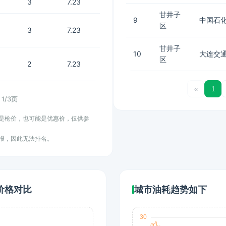
3
7.23
甘井子
9
中国石化
区
3
7.23
甘井子
10
大连交
区
2
7.23
«
1
1/3页
能是枪价，也可能是优惠价，仅供参
上报，因此无法排名。
价格对比
城市油耗趋势如下