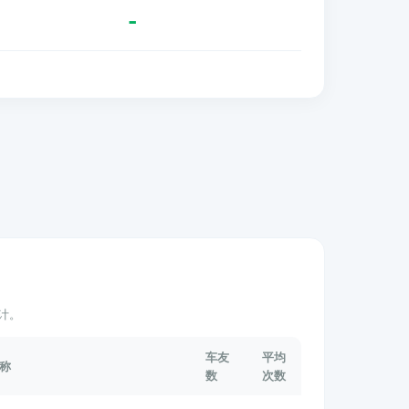
-
计。
车友
平均
称
数
次数