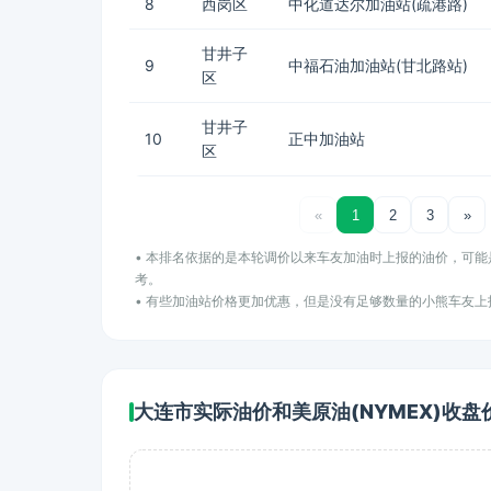
8
西岗区
中化道达尔加油站(疏港路)
甘井子
9
中福石油加油站(甘北路站)
区
甘井子
10
正中加油站
区
«
1
2
3
»
• 本排名依据的是本轮调价以来车友加油时上报的油价，可
考。
• 有些加油站价格更加优惠，但是没有足够数量的小熊车友
大连市实际油价和美原油(NYMEX)收盘