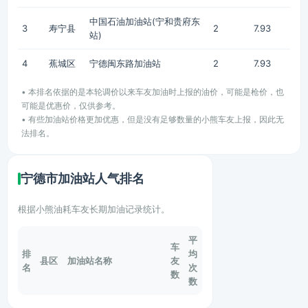
中国石油加油站(宁和贵府东
3
寿宁县
2
7.93
站)
4
蕉城区
宁德闽东路加油站
2
7.93
• 本排名依据的是本轮调价以来车友加油时上报的油价，可能是枪价，也
可能是优惠价，仅供参考。
• 有些加油站价格更加优惠，但是没有足够数量的小熊车友上报，因此无
法排名。
宁德市加油站人气排名
根据小熊油耗车友长期加油记录统计。
平
车
排
均
县区
加油站名称
友
名
次
数
数