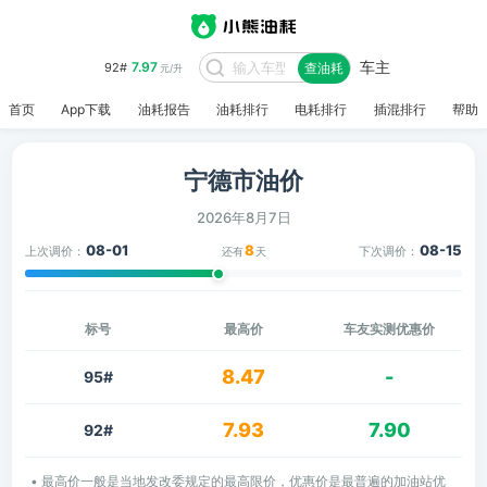
车主
7.97
92#
查油耗
元/升
首页
App下载
油耗报告
油耗排行
电耗排行
插混排行
帮助
宁德市油价
2026年8月7日
08-01
8
08-15
上次调价：
下次调价：
还有
天
标号
最高价
车友实测优惠价
8.47
-
95#
7.93
7.90
92#
• 最高价一般是当地发改委规定的最高限价，优惠价是最普遍的加油站优