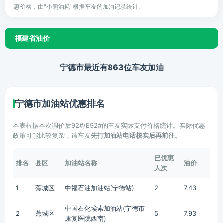
惠价格，由"小熊油耗"根据车友的加油记录统计。
福建省油价
宁德市最近有863位车友加油
宁德市加油站优惠排名
本表根据本次调价后92#/E92#的车友实际支付价格统计。实际优惠
政策可能比较复杂，请车友
先打加油站电话核实后再前往
。
已优惠
排名
县区
加油站名称
油价
人次
1
蕉城区
中福石油加油站(宁德站)
2
7.43
中国石化埃索加油站(宁德市
2
蕉城区
5
7.93
康复医院西南)