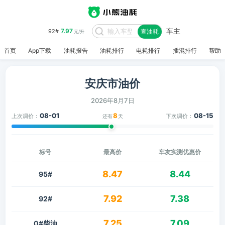
车主
7.97
92#
查油耗
元/升
首页
App下载
油耗报告
油耗排行
电耗排行
插混排行
帮助
安庆市油价
2026年8月7日
08-01
8
08-15
上次调价：
下次调价：
还有
天
标号
最高价
车友实测优惠价
8.47
8.44
95#
7.92
7.38
92#
7.25
7.09
0#柴油