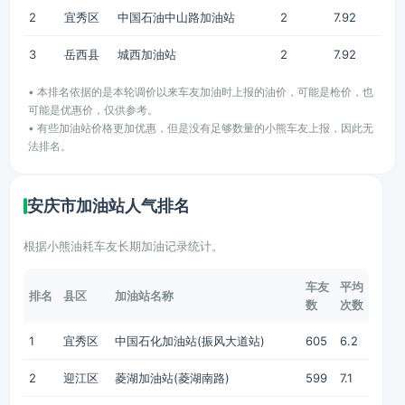
2
宜秀区
中国石油中山路加油站
2
7.92
3
岳西县
城西加油站
2
7.92
• 本排名依据的是本轮调价以来车友加油时上报的油价，可能是枪价，也
可能是优惠价，仅供参考。
• 有些加油站价格更加优惠，但是没有足够数量的小熊车友上报，因此无
法排名。
安庆市加油站人气排名
根据小熊油耗车友长期加油记录统计。
车友
平均
排名
县区
加油站名称
数
次数
1
宜秀区
中国石化加油站(振风大道站)
605
6.2
2
迎江区
菱湖加油站(菱湖南路)
599
7.1