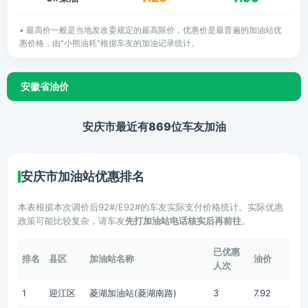
• 最高价一般是当地发改委规定的最高限价，优惠价是最普遍的加油站优
惠价格，由"小熊油耗"根据车友的加油记录统计。
安徽省油价
安庆市最近有869位车友加油
安庆市加油站优惠排名
本表根据本次调价后92#/E92#的车友实际支付价格统计。实际优惠
政策可能比较复杂，请车友
先打加油站电话核实后再前往
。
已优惠
排名
县区
加油站名称
油价
人次
1
迎江区
菱湖加油站(菱湖南路)
3
7.92