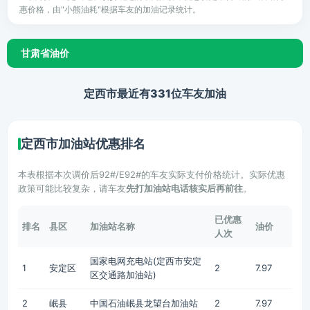
惠价格，由"小熊油耗"根据车友的加油记录统计。
甘肃省油价
定西市最近有331位车友加油
定西市加油站优惠排名
本表根据本次调价后92#/E92#的车友实际支付价格统计。实际优惠
政策可能比较复杂，请车友
先打加油站电话核实后再前往
。
已优惠
排名
县区
加油站名称
油价
人次
国家电网充电站(定西市安定
1
安定区
2
7.97
区交通路加油站)
2
岷县
中国石油岷县龙望台加油站
2
7.97