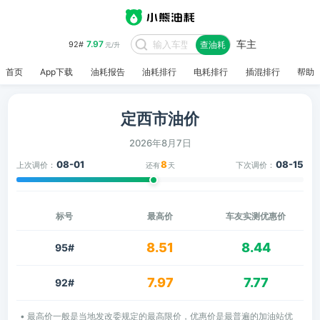
车主
7.97
92#
查油耗
元/升
首页
App下载
油耗报告
油耗排行
电耗排行
插混排行
帮助
定西市油价
2026年8月7日
08-01
8
08-15
上次调价：
下次调价：
还有
天
标号
最高价
车友实测优惠价
8.51
8.44
95#
7.97
7.77
92#
• 最高价一般是当地发改委规定的最高限价，优惠价是最普遍的加油站优