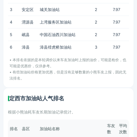
3
安定区
城关加油站
2
7.97
4
渭源县
上湾服务区加油站
2
7.97
5
岷县
中国石油西川加油站
2
7.97
6
漳县
漳县殪虎桥加油站
3
7.97
• 本排名依据的是本轮调价以来车友加油时上报的油价，可能是枪价，也
可能是优惠价，仅供参考。
• 有些加油站价格更加优惠，但是没有足够数量的小熊车友上报，因此无
法排名。
定西市加油站人气排名
根据小熊油耗车友长期加油记录统计。
车友
平均
排名
县区
加油站名称
数
次数