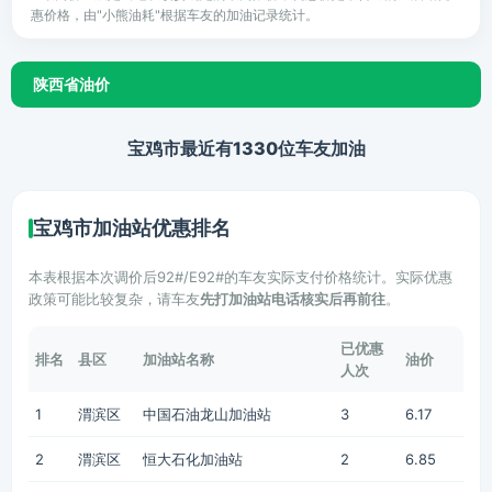
惠价格，由"小熊油耗"根据车友的加油记录统计。
陕西省油价
宝鸡市最近有1330位车友加油
宝鸡市加油站优惠排名
本表根据本次调价后92#/E92#的车友实际支付价格统计。实际优惠
政策可能比较复杂，请车友
先打加油站电话核实后再前往
。
已优惠
排名
县区
加油站名称
油价
人次
1
渭滨区
中国石油龙山加油站
3
6.17
2
渭滨区
恒大石化加油站
2
6.85