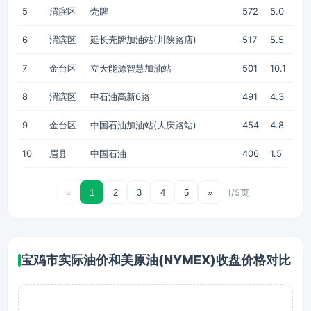
5
渭滨区
壳牌
572
5.0
6
渭滨区
延长壳牌加油站(川陕路店)
517
5.5
7
金台区
立天能源智慧加油站
501
10.1
8
渭滨区
中石油高新6路
491
4.3
9
金台区
中国石油加油站(大庆路站)
454
4.8
10
眉县
中国石油
406
1.5
1/5页
«
1
2
3
4
5
»
宝鸡市实际油价和美原油(NYMEX)收盘价格对比