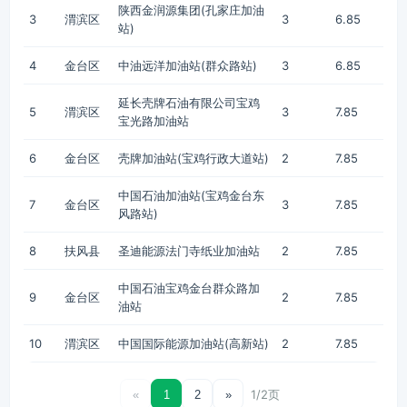
陕西金润源集团(孔家庄加油
3
渭滨区
3
6.85
站)
4
金台区
中油远洋加油站(群众路站)
3
6.85
延长壳牌石油有限公司宝鸡
5
渭滨区
3
7.85
宝光路加油站
6
金台区
壳牌加油站(宝鸡行政大道站)
2
7.85
中国石油加油站(宝鸡金台东
7
金台区
3
7.85
风路站)
8
扶风县
圣迪能源法门寺纸业加油站
2
7.85
中国石油宝鸡金台群众路加
9
金台区
2
7.85
油站
10
渭滨区
中国国际能源加油站(高新站)
2
7.85
1/2页
«
1
2
»