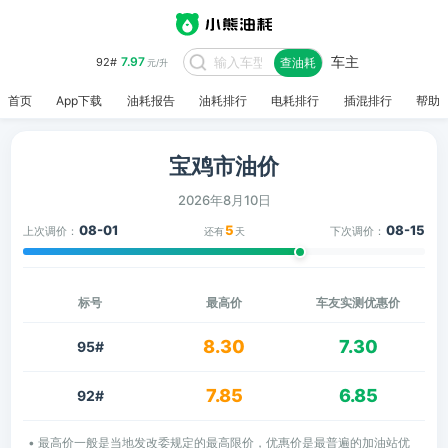
车主
7.97
92#
查油耗
元/升
首页
App下载
油耗报告
油耗排行
电耗排行
插混排行
帮助
宝鸡市油价
2026年8月10日
08-01
5
08-15
上次调价：
下次调价：
还有
天
标号
最高价
车友实测优惠价
8.30
7.30
95#
7.85
6.85
92#
• 最高价一般是当地发改委规定的最高限价，优惠价是最普遍的加油站优