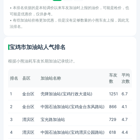
• 本排名依据的是本轮调价以来车友加油时上报的油价，可能是枪价，也
可能是优惠价，仅供参考。
• 有些加油站价格更加优惠，但是没有足够数量的小熊车友上报，因此无
法排名。
宝鸡市加油站人气排名
根据小熊油耗车友长期加油记录统计。
车友
平均
排名
县区
加油站名称
数
次数
1
金台区
壳牌加油站(宝鸡行政大道站)
1251
6.7
2
金台区
中国石油加油站(宝鸡金台东风路站)
866
4.1
3
渭滨区
宝光路加油站
729
4.7
4
渭滨区
中国石油加油站(宝鸡渭滨公园路站)
618
4.4