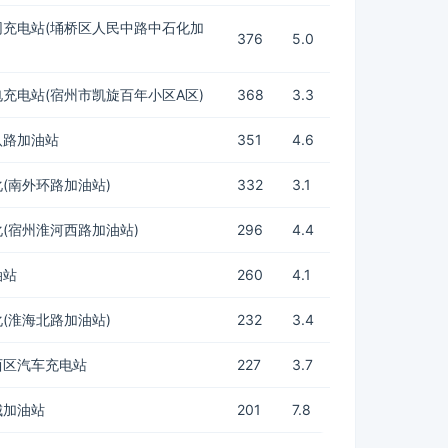
网充电站(埇桥区人民中路中石化加
376
5.0
充电站(宿州市凯旋百年小区A区)
368
3.3
八路加油站
351
4.6
(南外环路加油站)
332
3.1
(宿州淮河西路加油站)
296
4.4
油站
260
4.1
(淮海北路加油站)
232
3.4
西区汽车充电站
227
3.7
城加油站
201
7.8