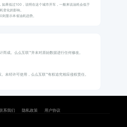
水平，如果低过100，说明在这个城市开车，一般来说油耗会低于
耗变化的影响。
100则显示本省油耗趋势。
统计而成。么么互联™并未对原始数据进行任何修改。
权。未经许可使用，么么互联™有权追究相应侵权责任。
联系我们
隐私政策
用户协议