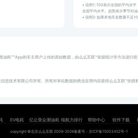
• 说明1: 100表示全国的平均
全国平均水平。趋势表示季节对油
• 说明2: 如果本地车友数量不足
小熊油耗"™App的车主用户上传的原始数据，由么么互联™依据统计学方法进行
联信息技术有限公司所有。所有对本站数据的商业应用均应获得么么互联™的授
耗
EV电耗
亿公里众测油耗
续航力排行
帮助中心
软件下载
copyright ©北京么么互联 2009-2026
备案号：京ICP备15003452号-1