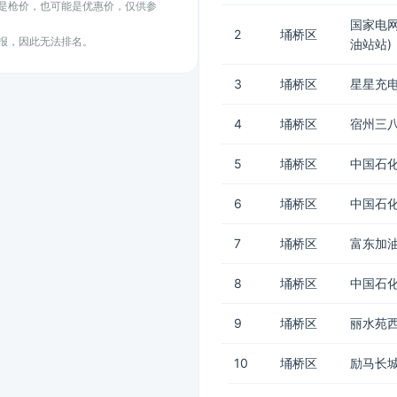
能是枪价，也可能是优惠价，仅供参
国家电
2
埇桥区
上报，因此无法排名。
油站站)
3
埇桥区
星星充电
4
埇桥区
宿州三
5
埇桥区
中国石化
6
埇桥区
中国石化
7
埇桥区
富东加
8
埇桥区
中国石化
9
埇桥区
丽水苑
10
埇桥区
励马长