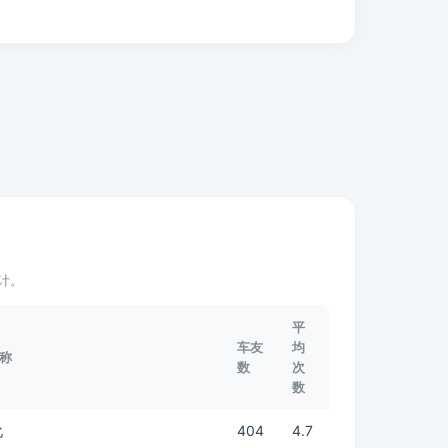
计。
平
车友
均
称
数
次
数
化
404
4.7