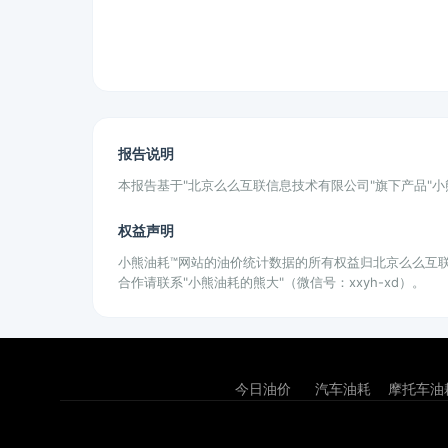
报告说明
本报告基于"北京么么互联信息技术有限公司"旗下产品"
权益声明
小熊油耗™网站的油价统计数据的所有权益归北京么么互
合作请联系"小熊油耗的熊大"（微信号：xxyh-xd）。
今日油价
汽车油耗
摩托车油