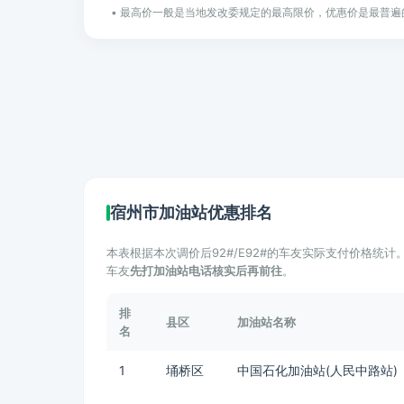
• 最高价一般是当地发改委规定的最高限价，优惠价是最普遍
宿州市加油站优惠排名
本表根据本次调价后92#/E92#的车友实际支付价格统
车友
先打加油站电话核实后再前往
。
排
县区
加油站名称
名
1
埇桥区
中国石化加油站(人民中路站)