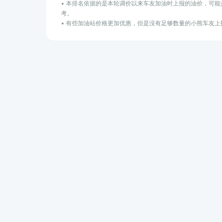
• 本排名依据的是本轮调价以来车友加油时上报的油价，可
考。
• 有些加油站价格更加优惠，但是没有足够数量的小熊车友