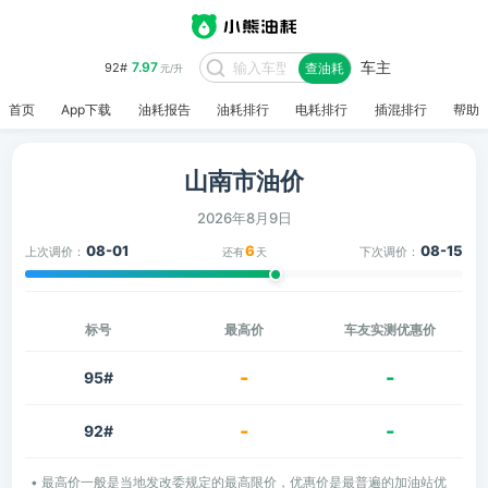
车主
7.97
92#
查油耗
元/升
首页
App下载
油耗报告
油耗排行
电耗排行
插混排行
帮助
山南市油价
2026年8月9日
08-01
6
08-15
上次调价：
下次调价：
还有
天
标号
最高价
车友实测优惠价
-
-
95#
-
-
92#
• 最高价一般是当地发改委规定的最高限价，优惠价是最普遍的加油站优