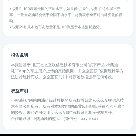
• 说明1: 100表示全国的平均水平，如果低过100，说明在这个城市开
车，一般来说油耗会低于全国平均水平。趋势表示季节对油耗变化的影
响。
• 说明2: 如果本地车友数量不足100则显示本省油耗趋势。
报告说明
本报告基于"北京么么互联信息技术有限公司"旗下产品"小熊油
耗"™App的车主用户上传的原始数据，由么么互联™依据统计学方
法进行统计而成。么么互联™并未对原始数据进行任何修改。
权益声明
小熊油耗™网站的油价统计数据的所有权益归北京么么互联信息技
术有限公司所有。所有对本站数据的商业应用均应获得么么互联™
的授权。未经许可使用，么么互联™有权追究相应侵权责任。
合作请联系"小熊油耗的熊大"（微信号：xxyh-xd）。