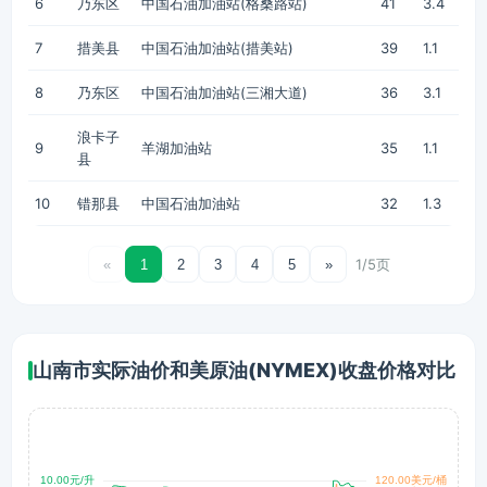
6
乃东区
中国石油加油站(格桑路站)
41
3.4
7
措美县
中国石油加油站(措美站)
39
1.1
8
乃东区
中国石油加油站(三湘大道)
36
3.1
浪卡子
9
羊湖加油站
35
1.1
县
10
错那县
中国石油加油站
32
1.3
1/5页
«
1
2
3
4
5
»
山南市实际油价和美原油(NYMEX)收盘价格对比