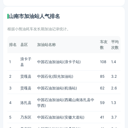
山南市加油站人气排名
根据小熊油耗车友长期加油记录统计。
车友
平均
排名
县区
加油站名称
数
次数
浪卡子
1
中国石油加油站(浪卡子站)
108
1.4
县
2
贡嘎县
中国石化(阳光加油站)
85
3.2
3
贡嘎县
中国石油加油站(机场站)
62
2.6
中国石油加油站(西藏山南洛扎县中
4
洛扎县
59
1.3
学西)
5
乃东区
中国石油加油站(安徽大道站)
41
3.7