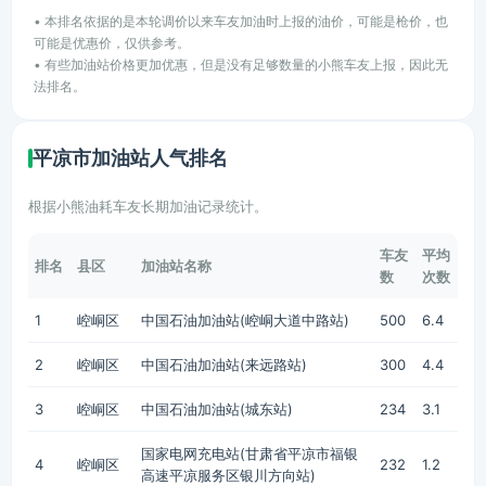
• 本排名依据的是本轮调价以来车友加油时上报的油价，可能是枪价，也
可能是优惠价，仅供参考。
• 有些加油站价格更加优惠，但是没有足够数量的小熊车友上报，因此无
法排名。
平凉市加油站人气排名
根据小熊油耗车友长期加油记录统计。
车友
平均
排名
县区
加油站名称
数
次数
1
崆峒区
中国石油加油站(崆峒大道中路站)
500
6.4
2
崆峒区
中国石油加油站(来远路站)
300
4.4
3
崆峒区
中国石油加油站(城东站)
234
3.1
国家电网充电站(甘肃省平凉市福银
4
崆峒区
232
1.2
高速平凉服务区银川方向站)