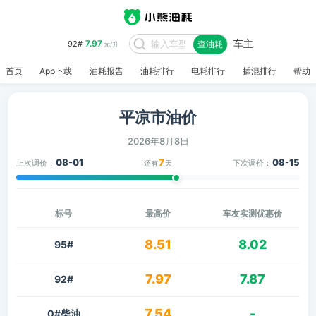
车主
7.97
92#
查油耗
元/升
首页
App下载
油耗报告
油耗排行
电耗排行
插混排行
帮助
平凉市油价
2026年8月8日
08-01
7
08-15
上次调价：
下次调价：
还有
天
标号
最高价
车友实测优惠价
8.51
8.02
95#
7.97
7.87
92#
7.54
-
0#柴油