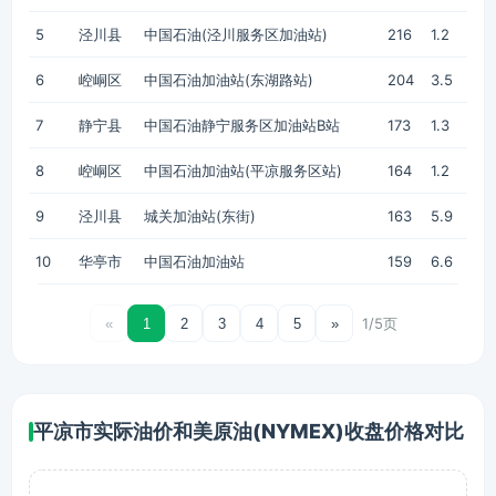
5
泾川县
中国石油(泾川服务区加油站)
216
1.2
6
崆峒区
中国石油加油站(东湖路站)
204
3.5
7
静宁县
中国石油静宁服务区加油站B站
173
1.3
8
崆峒区
中国石油加油站(平凉服务区站)
164
1.2
9
泾川县
城关加油站(东街)
163
5.9
10
华亭市
中国石油加油站
159
6.6
1/5页
«
1
2
3
4
5
»
平凉市实际油价和美原油(NYMEX)收盘价格对比