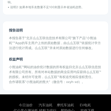
响。
• 说明2: 如果本地车友数量不足100则显示本省油耗趋势。
报告说明
本报告基于"北京么么互联信息技术有限公司"旗下产品"小熊油
耗"™App的车主用户上传的原始数据，由么么互联™依据统计学方
法进行统计而成。么么互联™并未对原始数据进行任何修改。
权益声明
小熊油耗™网站的油价统计数据的所有权益归北京么么互联信息技
术有限公司所有。所有对本站数据的商业应用均应获得么么互联™
的授权。未经许可使用，么么互联™有权追究相应侵权责任。
合作请联系"小熊油耗的熊大"（微信号：xxyh-xd）。
今日油价
汽车油耗
摩托车油耗
EV电耗
亿公里众测油耗
续航力排行
帮助中心
软件下载