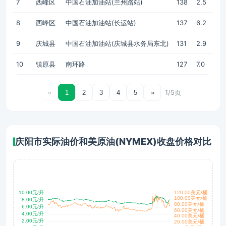
7
西峰区
中国石油加油站(兰州路站)
138
2.5
8
西峰区
中国石油加油站(长运站)
137
6.2
9
庆城县
中国石油加油站(庆城县水务局东北)
131
2.9
10
镇原县
南环路
127
7.0
1/5页
«
1
2
3
4
5
»
庆阳市实际油价和美原油(NYMEX)收盘价格对比