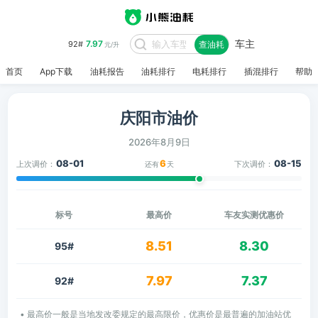
车主
7.97
92#
查油耗
元/升
首页
App下载
油耗报告
油耗排行
电耗排行
插混排行
帮助
庆阳市油价
2026年8月9日
08-01
6
08-15
上次调价：
下次调价：
还有
天
标号
最高价
车友实测优惠价
8.51
8.30
95#
7.97
7.37
92#
• 最高价一般是当地发改委规定的最高限价，优惠价是最普遍的加油站优