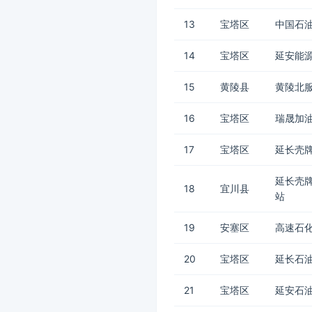
13
宝塔区
中国石油
14
宝塔区
延安能
15
黄陵县
黄陵北服
16
宝塔区
瑞晟加
17
宝塔区
延长壳牌
延长壳
18
宜川县
站
19
安塞区
高速石
20
宝塔区
延长石油
21
宝塔区
延安石