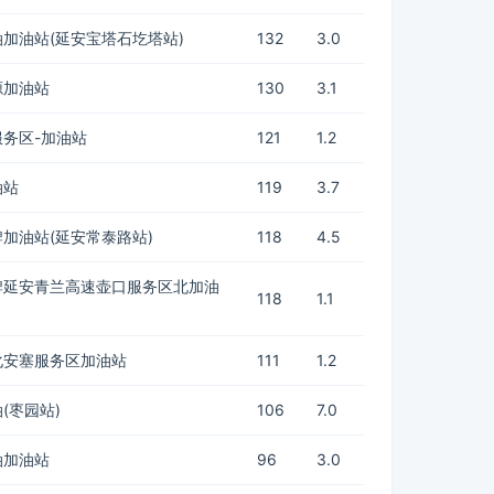
加油站(延安宝塔石圪塔站)
132
3.0
源加油站
130
3.1
务区-加油站
121
1.2
油站
119
3.7
加油站(延安常泰路站)
118
4.5
牌延安青兰高速壶口服务区北加油
118
1.1
化安塞服务区加油站
111
1.2
(枣园站)
106
7.0
油加油站
96
3.0