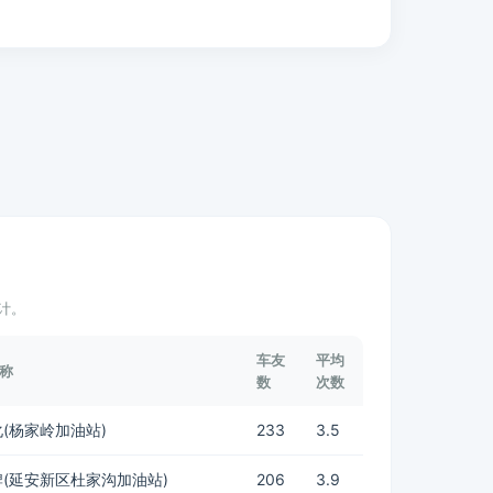
计。
车友
平均
称
数
次数
(杨家岭加油站)
233
3.5
(延安新区杜家沟加油站)
206
3.9