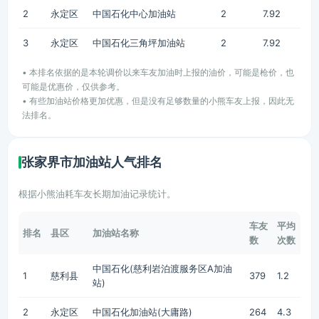
2
永定区
中国石化中心加油站
2
7.92
3
永定区
中国石化三角坪加油站
2
7.92
• 本排名依据的是本轮调价以来车友加油时上报的油价，可能是枪价，也
可能是优惠价，仅供参考。
• 有些加油站价格更加优惠，但是没有足够数量的小熊车友上报，因此无
法排名。
张家界市加油站人气排名
根据小熊油耗车友长期加油记录统计。
车友
平均
排名
县区
加油站名称
数
次数
中国石化(慈利岩泊渡服务区A加油
1
慈利县
379
1.2
站)
2
永定区
中国石化加油站(大庸路)
264
4.3