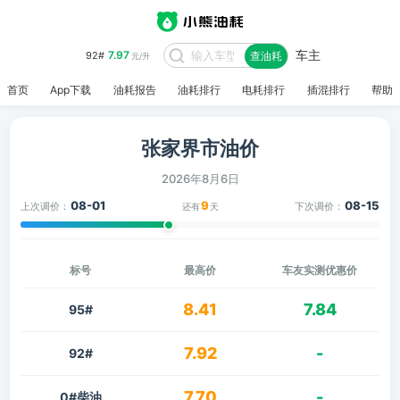
车主
7.97
92#
查油耗
元/升
首页
App下载
油耗报告
油耗排行
电耗排行
插混排行
帮助
张家界市油价
2026年8月6日
08-01
9
08-15
上次调价：
下次调价：
还有
天
标号
最高价
车友实测优惠价
8.41
7.84
95#
7.92
-
92#
7.70
-
0#柴油