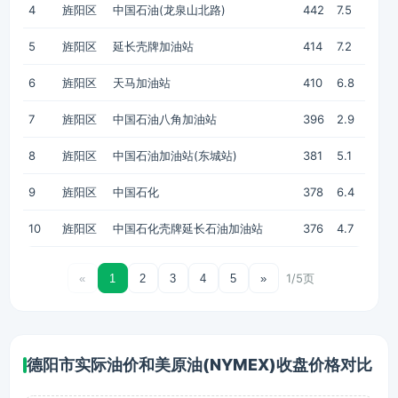
4
旌阳区
中国石油(龙泉山北路)
442
7.5
5
旌阳区
延长壳牌加油站
414
7.2
6
旌阳区
天马加油站
410
6.8
7
旌阳区
中国石油八角加油站
396
2.9
8
旌阳区
中国石油加油站(东城站)
381
5.1
9
旌阳区
中国石化
378
6.4
10
旌阳区
中国石化壳牌延长石油加油站
376
4.7
1/5页
«
1
2
3
4
5
»
德阳市实际油价和美原油(NYMEX)收盘价格对比