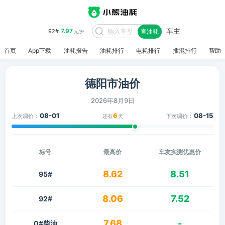
车主
7.97
92#
查油耗
元/升
首页
App下载
油耗报告
油耗排行
电耗排行
插混排行
帮助
德阳市油价
2026年8月9日
08-01
6
08-15
上次调价：
下次调价：
还有
天
标号
最高价
车友实测优惠价
8.62
8.51
95#
8.06
7.52
92#
7.68
-
0#柴油