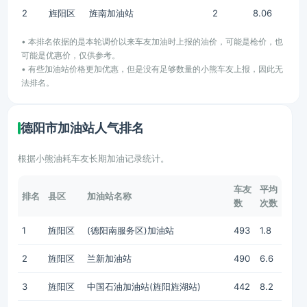
2
旌阳区
旌南加油站
2
8.06
• 本排名依据的是本轮调价以来车友加油时上报的油价，可能是枪价，也
可能是优惠价，仅供参考。
• 有些加油站价格更加优惠，但是没有足够数量的小熊车友上报，因此无
法排名。
德阳市加油站人气排名
根据小熊油耗车友长期加油记录统计。
车友
平均
排名
县区
加油站名称
数
次数
1
旌阳区
(德阳南服务区)加油站
493
1.8
2
旌阳区
兰新加油站
490
6.6
3
旌阳区
中国石油加油站(旌阳旌湖站)
442
8.2