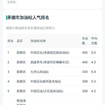
法排名。
承德市加油站人气排名
根据小熊油耗车友长期加油记录统计。
车友
平均
排名
县区
加油站名称
数
次数
1
双桥区
中国石化(承德迎宾路加油站)
495
6.0
2
双桥区
易捷养车(承德市区喇嘛寺店)
466
4.3
3
双桥区
九华山加油站
430
6.8
4
双桥区
中国石化南环路充电站
398
5.0
5
双桥区
中国石油(大石庙加油站)
368
4.2
围场满