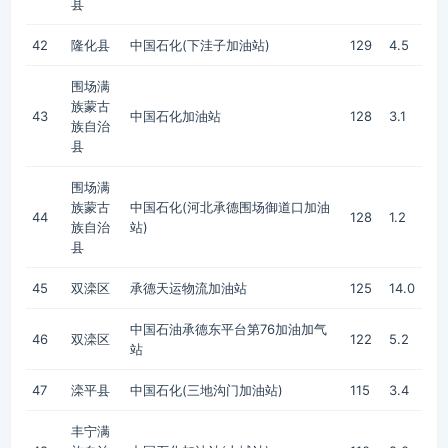
县
42
隆化县
中国石化(下洼子加油站)
129
4.5
围场满
族蒙古
43
中国石化加油站
128
3.1
族自治
县
围场满
族蒙古
中国石化(河北承德围场御道口加油
44
128
1.2
族自治
站)
县
45
双滦区
承德天运物流加油站
125
14.0
中国石油承德东平台第76加油加气
46
双滦区
122
5.2
站
47
滦平县
中国石化(三地沟门加油站)
115
3.4
丰宁满