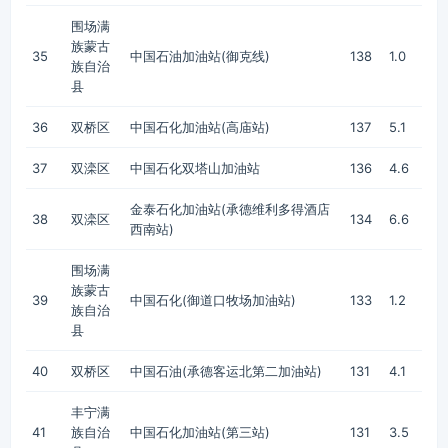
围场满
族蒙古
35
中国石油加油站(御克线)
138
1.0
族自治
县
36
双桥区
中国石化加油站(高庙站)
137
5.1
37
双滦区
中国石化双塔山加油站
136
4.6
金泰石化加油站(承德维利多得酒店
38
双滦区
134
6.6
西南站)
围场满
族蒙古
39
中国石化(御道口牧场加油站)
133
1.2
族自治
县
40
双桥区
中国石油(承德客运北第二加油站)
131
4.1
丰宁满
41
族自治
中国石化加油站(第三站)
131
3.5