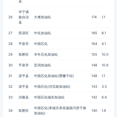
县
丰宁满
26
族自治
大滩加油站
174
1.1
县
27
双滦区
中化加油站
165
8.1
28
平泉市
中国石化
164
4.1
29
双桥区
丰年石化加油站
155
10.0
30
平泉市
宏润加油站
148
10.6
31
滦平县
中国石化加油站(曹栅子站)
148
1.1
32
滦平县
中国石化(河滨路加油站)
143
3.5
33
兴隆县
中国石化城东加油站
142
6.6
中国石化(承德京承高速路闫营子南
34
双桥区
140
1.6
加油站)