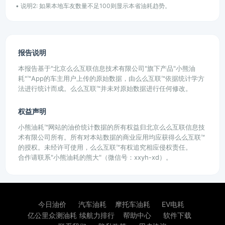
• 说明2: 如果本地车友数量不足100则显示本省油耗趋势。
报告说明
本报告基于"北京么么互联信息技术有限公司"旗下产品"小熊油
耗"™App的车主用户上传的原始数据，由么么互联™依据统计学方
法进行统计而成。么么互联™并未对原始数据进行任何修改。
权益声明
小熊油耗™网站的油价统计数据的所有权益归北京么么互联信息技
术有限公司所有。所有对本站数据的商业应用均应获得么么互联™
的授权。未经许可使用，么么互联™有权追究相应侵权责任。
合作请联系"小熊油耗的熊大"（微信号：xxyh-xd）。
今日油价
汽车油耗
摩托车油耗
EV电耗
亿公里众测油耗
续航力排行
帮助中心
软件下载