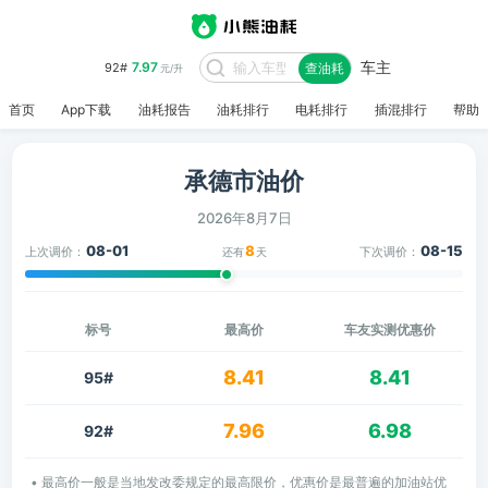
车主
7.97
92#
查油耗
元/升
首页
App下载
油耗报告
油耗排行
电耗排行
插混排行
帮助
承德市油价
2026年8月7日
08-01
8
08-15
上次调价：
下次调价：
还有
天
标号
最高价
车友实测优惠价
8.41
8.41
95#
7.96
6.98
92#
• 最高价一般是当地发改委规定的最高限价，优惠价是最普遍的加油站优